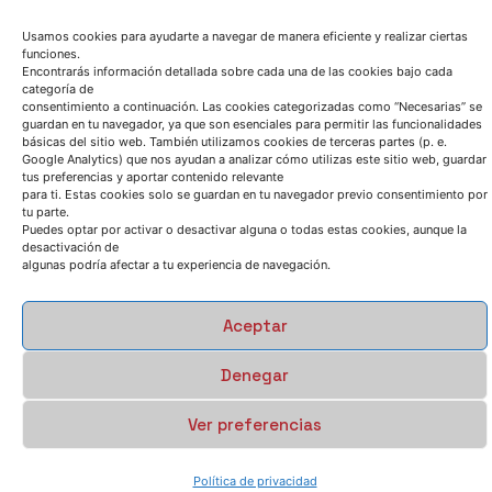
PAPER CIENTÍFICO
Usamos cookies para ayudarte a navegar de manera eficiente y realizar ciertas
funciones.
Encontrarás información detallada sobre cada una de las cookies bajo cada
categoría de
consentimiento a continuación. Las cookies categorizadas como “Necesarias” se
guardan en tu navegador, ya que son esenciales para permitir las funcionalidades
básicas del sitio web. También utilizamos cookies de terceras partes (p. e.
Google Analytics) que nos ayudan a analizar cómo utilizas este sitio web, guardar
tus preferencias y aportar contenido relevante
para ti. Estas cookies solo se guardan en tu navegador previo consentimiento por
tu parte.
Puedes optar por activar o desactivar alguna o todas estas cookies, aunque la
desactivación de
algunas podría afectar a tu experiencia de navegación.
Tecnología de optimización de procesos
de fundición basada en Inteligencia
Aceptar
Artificial
Denegar
La llegada de la Industria 4.0 ha favorecido un aumento
significativo en la digitalización de las plantas de
Ver preferencias
fundición, impulsada
Política de privacidad