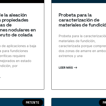
e la aleación
Probeta para la
s propiedades
caracterización de
as de
materiales de fundici
nes nodulares en
bruto de colada
Probeta para la caracterizaci
materiales de fundición,
o de aplicaciones a baja
caracterizada porque compre
 para fundiciones
dos zonas de amarre en ambo
rríticas requiere
extremos y una
mejorados en estado
ndición, por
LEER MÁS ⟶
⟶
PATENTE
P