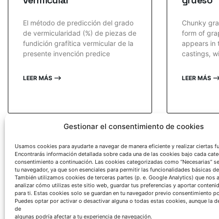
vermicular
grueso
El método de predicción del grado
Chunky grap
de vermicularidad (%) de piezas de
form of gra
fundición grafítica vermicular de la
appears in t
presente invención predice
castings, wi
LEER MÁS ⟶
LEER MÁS 
« Atrás
1
2
3
4
5
6
7
8
9
10
11
12
13
Gestionar el consentimiento de cookies
Usamos cookies para ayudarte a navegar de manera eficiente y realizar ciertas f
Encontrarás información detallada sobre cada una de las cookies bajo cada cate
consentimiento a continuación. Las cookies categorizadas como “Necesarias” s
tu navegador, ya que son esenciales para permitir las funcionalidades básicas de
También utilizamos cookies de terceras partes (p. e. Google Analytics) que nos 
analizar cómo utilizas este sitio web, guardar tus preferencias y aportar conteni
para ti. Estas cookies solo se guardan en tu navegador previo consentimiento por
Puedes optar por activar o desactivar alguna o todas estas cookies, aunque la d
de
algunas podría afectar a tu experiencia de navegación.