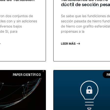
dúctil de sección pes
ron dos conjuntos de
Se sabe que las fundiciones d
iles con y sin adiciones
sección pesada de hierro fund
diversos bajos
de hierro con grafito esferoida
de Si, para
propensas a la
⟶
LEER MÁS ⟶
PAPER CIENTÍFICO
P