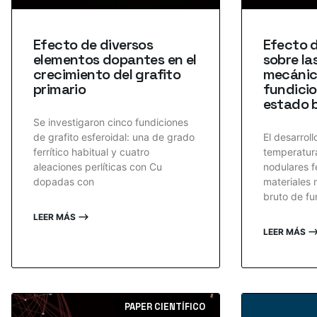
Efecto de diversos
Efecto d
elementos dopantes en el
sobre la
crecimiento del grafito
mecánic
primario
fundicio
estado 
Se investigaron cinco fundiciones
de grafito esferoidal: una de grado
El desarroll
ferrítico habitual y cuatro
temperatura
aleaciones perlíticas con Cu
nodulares fe
dopadas con
materiales 
bruto de fu
LEER MÁS ⟶
LEER MÁS 
PAPER CIENTÍFICO