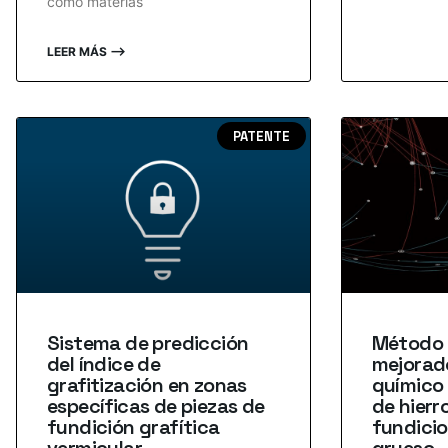
como materias
LEER MÁS ⟶
PATENTE
Sistema de predicción
Método 
del índice de
mejorado
grafitización en zonas
químico
específicas de piezas de
de hierr
fundición grafítica
fundicio