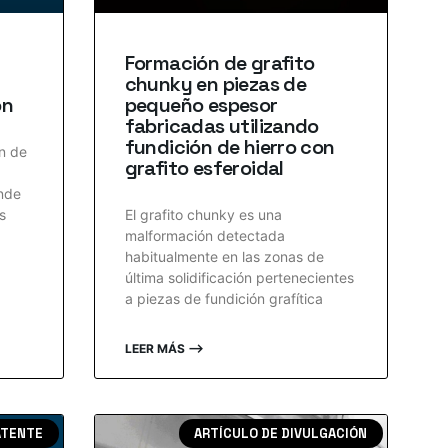
Formación de grafito
chunky en piezas de
ón
pequeño espesor
fabricadas utilizando
fundición de hierro con
ón de
grafito esferoidal
nde
s
El grafito chunky es una
malformación detectada
habitualmente en las zonas de
última solidificación pertenecientes
a piezas de fundición grafítica
LEER MÁS ⟶
ATENTE
ARTÍCULO DE DIVULGACIÓN