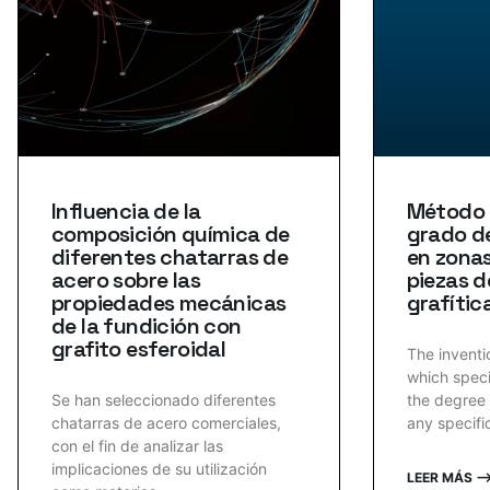
Influencia de la
Método p
composición química de
grado de
diferentes chatarras de
en zonas
acero sobre las
piezas d
propiedades mecánicas
grafític
de la fundición con
grafito esferoidal
The inventi
which speci
Se han seleccionado diferentes
the degree 
chatarras de acero comerciales,
any specifi
con el fin de analizar las
implicaciones de su utilización
LEER MÁS 