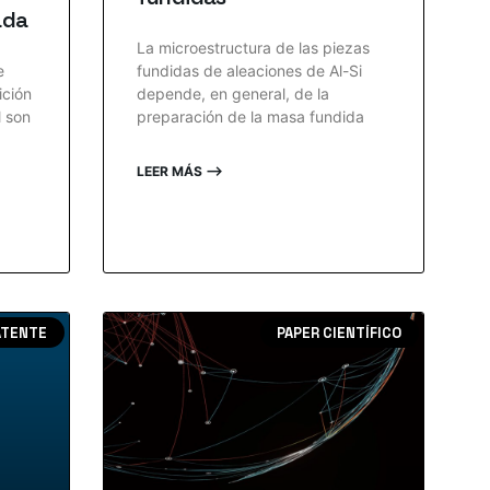
ada
La microestructura de las piezas
e
fundidas de aleaciones de Al-Si
ición
depende, en general, de la
l son
preparación de la masa fundida
LEER MÁS ⟶
ATENTE
PAPER CIENTÍFICO