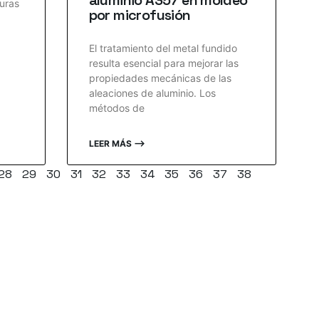
aluminio A357 en moldeo
uras
por microfusión
El tratamiento del metal fundido
resulta esencial para mejorar las
propiedades mecánicas de las
aleaciones de aluminio. Los
métodos de
LEER MÁS ⟶
28
29
30
31
32
33
34
35
36
37
38