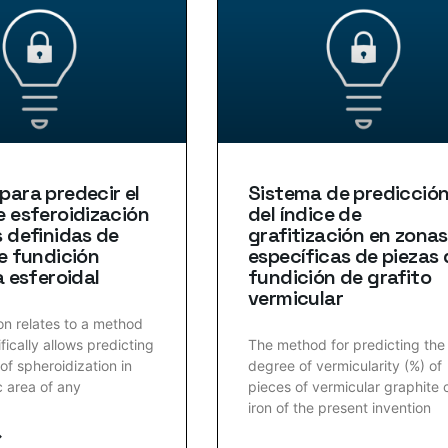
ara predecir el
Sistema de predicció
 esferoidización
del índice de
 definidas de
grafitización en zonas
e fundición
específicas de piezas 
a esferoidal
fundición de grafito
vermicular
on relates to a method
fically allows predicting
The method for predicting the
of spheroidization in
degree of vermicularity (%) of
c area of any
pieces of vermicular graphite 
iron of the present invention
⟶