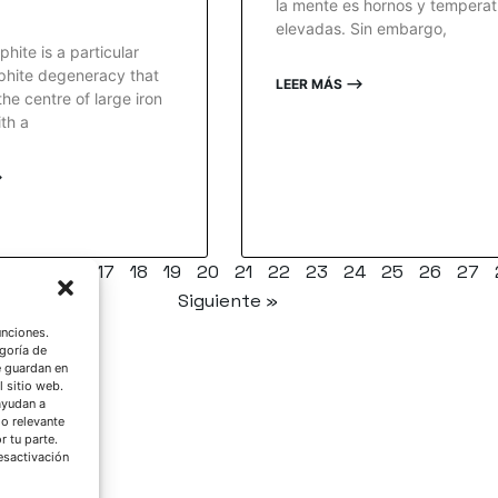
la mente es hornos y temperat
elevadas. Sin embargo,
hite is a particular
phite degeneracy that
LEER MÁS ⟶
he centre of large iron
th a
⟶
14
15
16
17
18
19
20
21
22
23
24
25
26
27
Siguiente »
unciones.
goría de
e guardan en
l sitio web.
ayudan a
do relevante
 tu parte.
esactivación