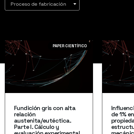
Proceso de fabricación
PAPER CIENTÍFICO
Fundición gris con alta
Influenc
relación
de 1% en
austenita/eutéctica.
propied
Parte I. Cálculo y
estructu
evaluación experimental
mecánic