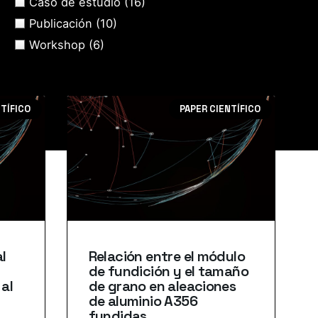
Caso de estudio
(16)
Publicación
(10)
Workshop
(6)
NTÍFICO
PAPER CIENTÍFICO
l
Relación entre el módulo
de fundición y el tamaño
al
de grano en aleaciones
de aluminio A356
fundidas