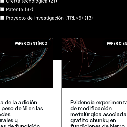
Oferta tecnológica
(21)
Patente
(37)
Proyecto de investigación (TRL<5)
(13)
PAPER CIENTÍFICO
PAPER CIE
ia de la adición
Evidencia experimenta
 peso de Ni en las
de modificación
ades
metalúrgica asociada 
rales y
grafito chunky en
as de fundición
fundiciones de hierro