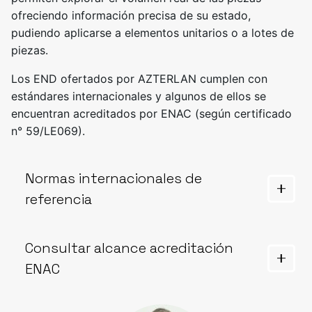
ofreciendo información precisa de su estado,
pudiendo aplicarse a elementos unitarios o a lotes de
piezas.
Los END ofertados por AZTERLAN cumplen con
estándares internacionales y algunos de ellos se
encuentran acreditados por ENAC (según certificado
n° 59/LE069).
Normas internacionales de
referencia
ASTM
E1570, ASTM E1695, ASTM E1441, ASTM
Consultar alcance acreditación
E1672, ASTM E1814-9.
ENAC
ISO
11971, ISO 15708-2, ISO 15708-4.
Consultar alcance ENAC (Certificado n°
UNE-EN
10228-1, UNE-EN 12680-3, UNE-EN