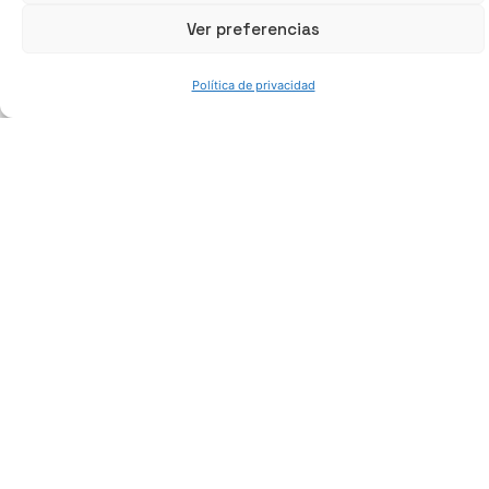
Ver preferencias
Política de privacidad
Elementos de fijación
Tornillos, tuercas y elementos roscados.
Ver