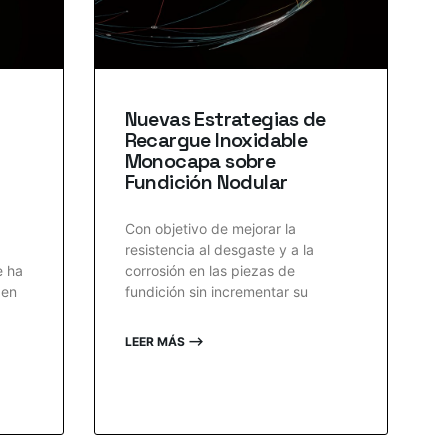
Nuevas Estrategias de
Recargue Inoxidable
Monocapa sobre
Fundición Nodular
Con objetivo de mejorar la
resistencia al desgaste y a la
e ha
corrosión en las piezas de
 en
fundición sin incrementar su
LEER MÁS ⟶