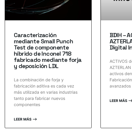
Caracterización
BDIH – 
mediante Small Punch
AZTERLA
Test de componente
Digital 
híbrido de Inconel 718
fabricado mediante forja
ACTIVOS d
y deposición LDL
AZTERLAN c
activos den
La combinación de forja y
Fabricación
fabricación aditiva es cada vez
avanzados 
más utilizada en varias industrias
tanto para fabricar nuevos
LEER MÁS 
componentes
LEER MÁS ⟶