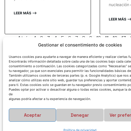
nucleación d
LEER MÁS ⟶
LEER MÁS 
« Atrás
1
2
3
4
5
6
7
8
9
10
11
12
13
Gestionar el consentimiento de cookies
Usamos cookies para ayudarte a navegar de manera eficiente y realizar ciertas f
Encontrarás información detallada sobre cada una de las cookies bajo cada cate
consentimiento a continuación. Las cookies categorizadas como “Necesarias” s
tu navegador, ya que son esenciales para permitir las funcionalidades básicas de
También utilizamos cookies de terceras partes (p. e. Google Analytics) que nos 
analizar cómo utilizas este sitio web, guardar tus preferencias y aportar conteni
para ti. Estas cookies solo se guardan en tu navegador previo consentimiento por
Puedes optar por activar o desactivar alguna o todas estas cookies, aunque la d
de
algunas podría afectar a tu experiencia de navegación.
Aceptar
Denegar
Ver prefe
Política de privacidad