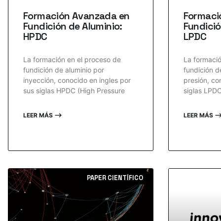
Formación Avanzada en
Formaci
Fundición de Aluminio:
Fundició
HPDC
LPDC
La formación en el proceso de
La formació
fundición de aluminio por
fundición d
inyección, conocido en ingles por
presión, co
sus siglas HPDC (High Pressure
siglas LPD
LEER MÁS ⟶
LEER MÁS 
PAPER CIENTÍFICO