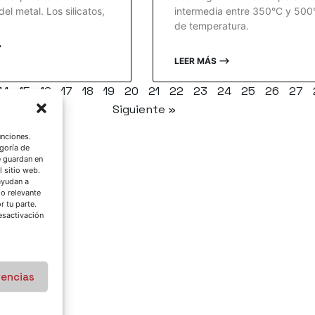
el metal. Los silicatos,
intermedia entre 350°C y 500
de temperatura.
⟶
LEER MÁS ⟶
14
15
16
17
18
19
20
21
22
23
24
25
26
27
Siguiente »
unciones.
goría de
e guardan en
l sitio web.
ayudan a
do relevante
 tu parte.
esactivación
rencias