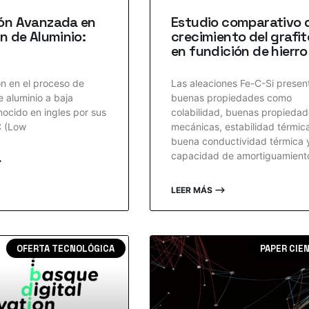
ón Avanzada en
Estudio comparativo 
n de Aluminio:
crecimiento del grafit
en fundición de hierro
n en el proceso de
Las aleaciones Fe-C-Si presen
e aluminio a baja
buenas propiedades como
nocido en ingles por sus
colabilidad, buenas propieda
C (Low
mecánicas, estabilidad térmic
buena conductividad térmica 
capacidad de amortiguamient
⟶
LEER MÁS ⟶
OFERTA TECNOLÓGICA
PAPER CIE