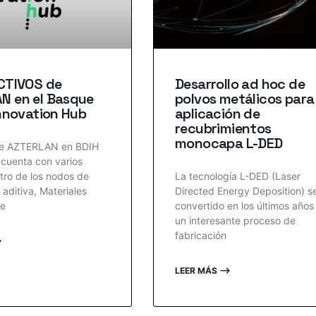
ACTIVOS de
Desarrollo ad hoc de
N en el Basque
polvos metálicos para
Innovation Hub
aplicación de
recubrimientos
monocapa L-DED
e AZTERLAN en BDIH
uenta con varios
tro de los nodos de
La tecnología L-DED (Laser
 aditiva, Materiales
Directed Energy Deposition) s
e
convertido en los últimos años
un interesante proceso de
fabricación
⟶
LEER MÁS ⟶