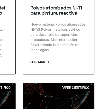
del
Polvos atomizados Ni-Ti
o
para pintura reactiva
Nuevo material Polvos atomizados
tan
Ni-Ti3 Polvos metálicos ad-hoc
para desarrollo de superficies
des
protectoras. Más información
a,
Favoreciendo la hibridación de
y
tecnologías
o,
LEER MÁS ⟶
NTÍFICO
PAPER CIENTÍFICO