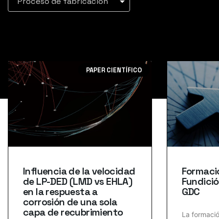
Proceso de fabricación
PAPER CIENTÍFICO
Influencia de la velocidad
Formaci
de LP-DED (LMD vs EHLA)
Fundició
en la respuesta a
GDC
corrosión de una sola
capa de recubrimiento
La formació