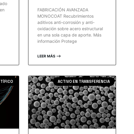
zado
 en
FABRICACIÓN AVANZADA
MONOCOAT Recubrimientos
aditivos anti-corrosión y anti-
oxidación sobre acero estructural
en una sola capa de aporte. Más
información Protege
LEER MÁS ⟶
NTÍFICO
ACTIVO EN TRANSFERENCIA