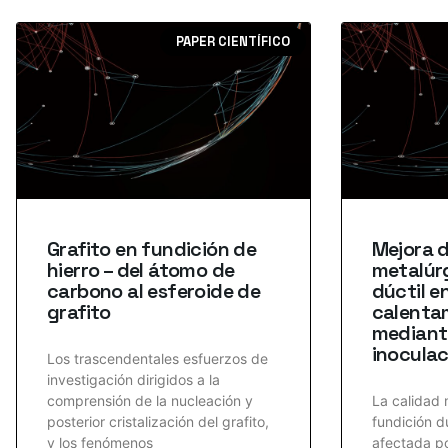
PAPER CIENTÍFICO
Grafito en fundición de
Mejora d
hierro – del átomo de
metalúr
carbono al esferoide de
dúctil e
grafito
calentam
mediant
inoculac
Los trascendentales esfuerzos de
investigación dirigidos a la
comprensión de la nucleación y
La calidad 
posterior cristalización del grafito,
fundición d
y los fenómenos
afectada po