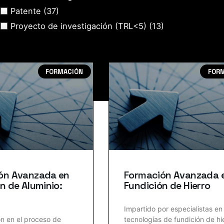
Patente
(37)
Proyecto de investigación (TRL<5)
(13)
FORMACIÓN
FOR
ón Avanzada en
Formación Avanzada 
n de Aluminio:
Fundición de Hierro
Impartido por especialistas en
n en el proceso de
tecnologías de fundición de hi