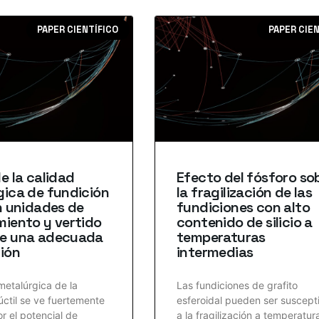
PAPER CIENTÍFICO
PAPER CIE
e la calidad
Efecto del fósforo so
gica de fundición
la fragilización de las
n unidades de
fundiciones con alto
iento y vertido
contenido de silicio a
e una adecuada
temperaturas
ión
intermedias
metalúrgica de la
Las fundiciones de grafito
úctil se ve fuertemente
esferoidal pueden ser suscept
r el potencial de
a la fragilización a temperatur