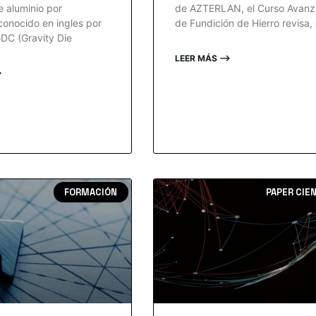
e aluminio por
de AZTERLAN, el Curso Avan
onocido en ingles por
de Fundición de Hierro revisa,
GDC (Gravity Die
LEER MÁS ⟶
⟶
FORMACIÓN
PAPER CIE