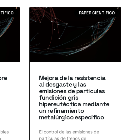
NTÍFICO
PAPER CIENTÍFICO
bre
Mejora de la resistencia
al desgaste y las
emisiones de partículas
fundición gris
hipereutéctica mediante
un refinamiento
metalúrgico específico
ibles
El control de las emisiones de
a
partículas de frenos de