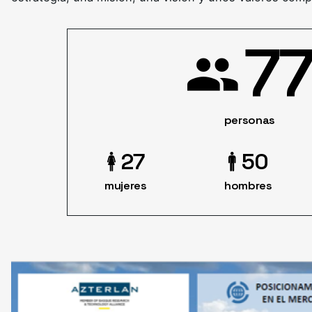
77
personas
27
50
mujeres
hombres