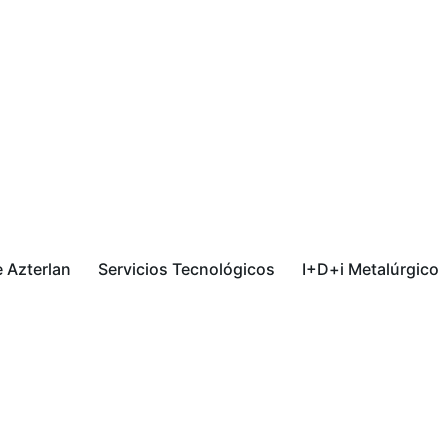
 Azterlan
Servicios Tecnológicos
I+D+i Metalúrgico
Porta