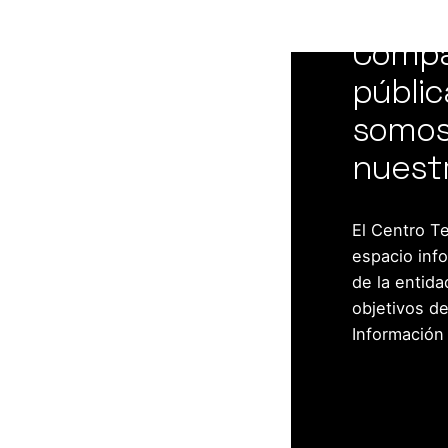
Compa
públic
somos
nuestr
El Centro T
espacio info
de la entida
objetivos de
Información