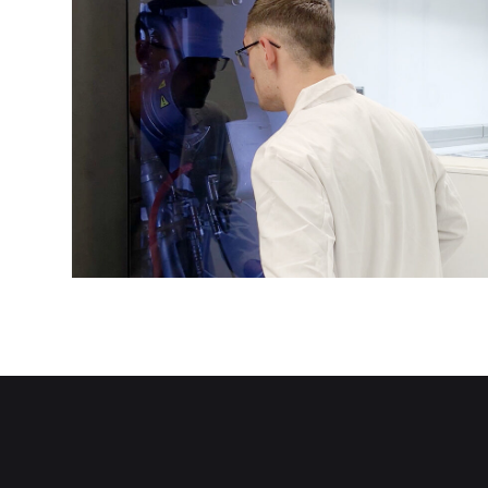
Soluciones tecnológicas co
ser transferidas al teji
necesidades particula
Conoce nuestras soluci
Retos de
investigación
Desarrollo de los nuevos campos