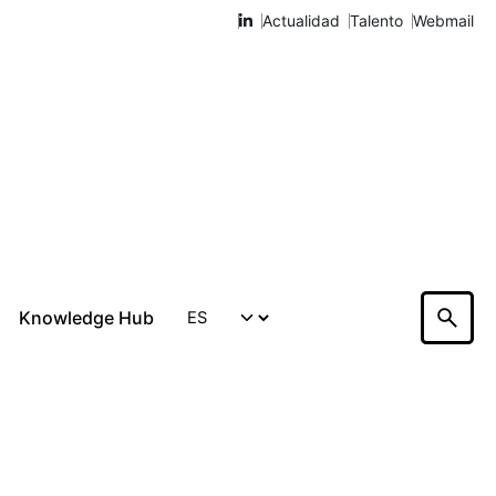
Actualidad
Talento
Webmail
IÓN BÁSICA, INVESTIGACIÓN APLICADA Y
CIA DE CONOCIMIENTO A LA INDUSTRIA.
Knowledge Hub
Hablemos
ventamos la
lurgia para
icar componentes
licos más