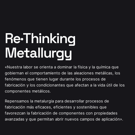
de conocimiento que sentarán las
bases de la metalurgia y de las
tecnologías del futuro.
Nuestros actuales retos
Re·Thinking
Metallurgy
«Nuestra labor se orienta a dominar la física y la química que
gobiernan el comportamiento de las aleaciones metálicas, los
fenómenos que tienen lugar durante los procesos de
fabricación y los condicionantes que afectan a la vida útil de los
componentes metálicos.
Repensamos la metalurgia para desarrollar procesos de
fabricación más eficaces, eficientes y sostenibles que
favorezcan la fabricación de componentes con propiedades
avanzadas y que permitan abrir nuevos campos de aplicación».