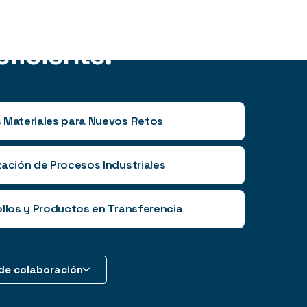
zados y de forma
ficiente.
 Materiales para Nuevos Retos
amos nuevas aleaciones metálicas con
ación de Procesos Industriales
sticas optimizadas; nuevos materiales
 adaptados a los nuevos retos
amos procesos de fabricación y
llos y Productos en Transferencia
les, medioambientales y sociales.
mación
más productivos, más eficientes y
enibles
trabajando codo con codo con
ver más +
ón y adaptación de tecnologías y
clientes.
tas específicas para las empresas de
de colaboración
ación de metales.
ver más +