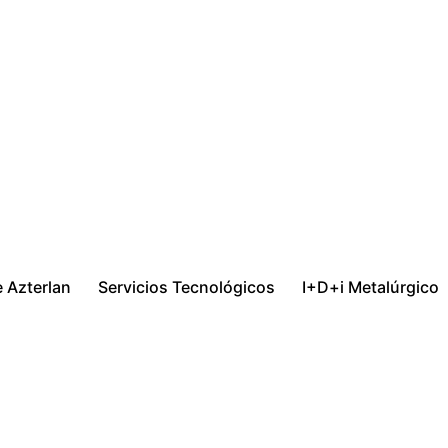
AZTERLAN I+D+I
 Thinking
INVESTIGAC
TRANSFEREN
tallurgy
 Azterlan
Servicios Tecnológicos
I+D+i Metalúrgico
Rein
meta
fabr
metá