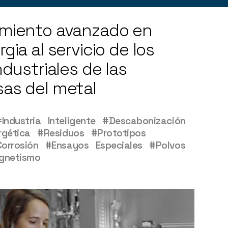
Ver desarrollos +
miento avanzado en
gia al servicio de los
ndustriales de las
as del metal
#Industria Inteligente
#Descabonización
rgética
#Residuos
#Prototipos
Corrosión
#Ensayos Especiales
#Polvos
gnetismo