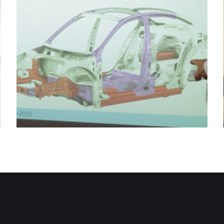
ntrastadas (+TRL8) listas para
do industrial, adaptadas a las
res de cada organización.
ones listas para implantar
Capacitación de
profesionales
Refuerzo de la competitividad de