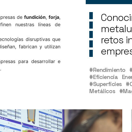
Conoci
empresas de
fundición
,
forja
,
inen nuestras líneas de
metalur
retos i
tecnologías disruptivas que
señan, fabrican y utilizan
empres
resas para desarrollar e
.
#Rendimiento
#Eficiencia Ene
#Superficies
#
Metálicos
#Ma