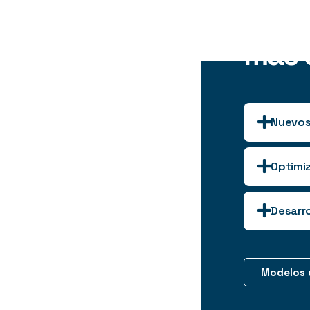
avan
más e
Nuevos
Desarroll
Optimiz
caracterí
metálicos
Desarroll
Desarro
industria
transfor
más sost
Integraci
nuestros 
herramien
Modelos 
transform