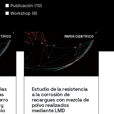
Publicación
(10)
Workshop
(6)
NTÍFICO
PAPER CIENTÍFICO
las
Estudio de la resistencia
as
a la corrosión de
erro
recargues con mezcla de
 y
polvo realizados
cio
mediante LMD