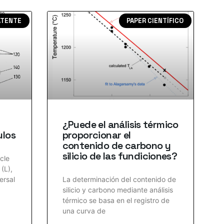
ATENTE
PAPER CIENTÍFICO
¿Puede el análisis térmico
ulos
proporcionar el
contenido de carbono y
silicio de las fundiciones?
icle
 (L),
ersal
La determinación del contenido de
silicio y carbono mediante análisis
térmico se basa en el registro de
una curva de