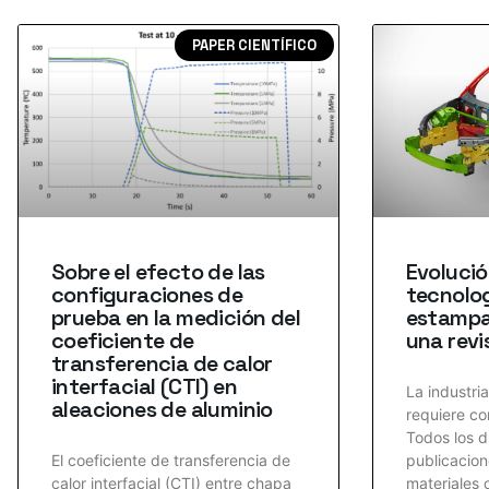
PAPER CIENTÍFICO
Sobre el efecto de las
Evolució
configuraciones de
tecnolo
prueba en la medición del
estampac
coeficiente de
una revi
transferencia de calor
interfacial (CTI) en
La industria
aleaciones de aluminio
requiere co
Todos los d
El coeficiente de transferencia de
publicacio
calor interfacial (CTI) entre chapa
materiales 