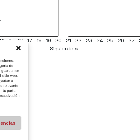
⟶
14
15
16
17
18
19
20
21
22
23
24
25
26
27
Siguiente »
unciones.
goría de
e guardan en
l sitio web.
ayudan a
do relevante
 tu parte.
esactivación
rencias