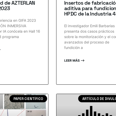
ad de AZTERLAN
Insertos de fabricaci
 2023
aditiva para fundicio
HPDC de la Industria 4
eriencia en GIFA 2023
IÓN INMERSIVA
El investigador Emili Barbarias
r IA conócela en Hall 16
presenta dos casos prácticos
3 programa
sobre la monitorización y el co
avanzados del proceso de
fundición a
⟶
LEER MÁS ⟶
PAPER CIENTÍFICO
ARTÍCULO DE DIVUL