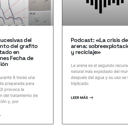
ucesivas del
Podcast: «La crisis de
nto del grafito
arena: sobreexplotac
tado en
y reciclaje»
ones Fecha de
ión
La arena es el segundo recurs
natural más explotado del mu
urante 8 horas una
después del agua y su uso se
da preparada para
triplicado
GI provoca la
n del tratamiento de
LEER MÁS ⟶
ción y, por
⟶