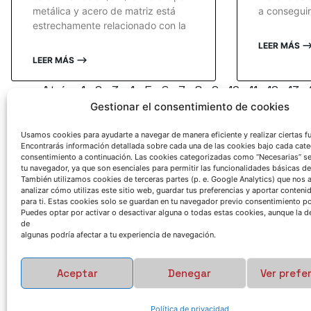
metálica y acero de matriz está
a conseguir
estrechamente relacionado con la
LEER MÁS 
LEER MÁS ⟶
« Atrás
1
2
3
4
5
6
7
8
9
10
11
12
13
Gestionar el consentimiento de cookies
Usamos cookies para ayudarte a navegar de manera eficiente y realizar ciertas f
Encontrarás información detallada sobre cada una de las cookies bajo cada cate
consentimiento a continuación. Las cookies categorizadas como “Necesarias” s
tu navegador, ya que son esenciales para permitir las funcionalidades básicas de
También utilizamos cookies de terceras partes (p. e. Google Analytics) que nos 
analizar cómo utilizas este sitio web, guardar tus preferencias y aportar conteni
para ti. Estas cookies solo se guardan en tu navegador previo consentimiento por
Puedes optar por activar o desactivar alguna o todas estas cookies, aunque la d
de
algunas podría afectar a tu experiencia de navegación.
Aceptar
Denegar
Ver prefe
Política de privacidad