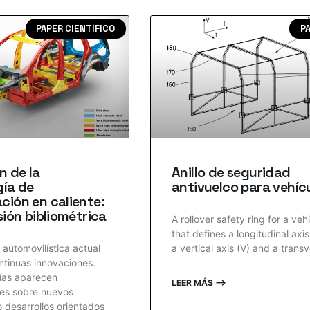
PAPER CIENTÍFICO
P
n de la
Anillo de seguridad
gía de
antivuelco para vehíc
ión en caliente:
sión bibliométrica
A rollover safety ring for a veh
that defines a longitudinal axis
 automovilística actual
a vertical axis (V) and a transv
ntinuas innovaciones.
ías aparecen
LEER MÁS ⟶
nes sobre nuevos
o desarrollos orientados