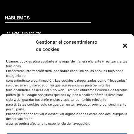
HABLEMOS
(+34) 946 215 470
Gestionar el consentimiento
Cómo llegar a AZTERLAN
de cookies
Escríbenos
Usamos cookies para ayudarte a navegar de manera eficiente y realizar ciertas
funciones.
Encontrarás información detallada sobre cada una de las cookies bajo cada
categoría de
consentimiento a continuación. Las cookies categorizadas como “Necesarias”
se guardan en tu navegador, ya que son esenciales para permitir las
funcionalidades básicas del sitio web. También utilizamos cookies de terceras
SÍGUENOS
partes (p. e. Google Analytics) que nos ayudan a analizar cómo utilizas este
sitio web, guardar tus preferencias y aportar contenido relevante
para ti. Estas cookies solo se guardan en tu navegador previo consentimiento
por tu parte.
Suscríbete a nuestras noticias
Puedes optar por activar o desactivar alguna o todas estas cookies, aunque la
desactivación de
algunas podría afectar a tu experiencia de navegación.