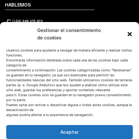
HABLEMOS
(+34) 946 215 470
Gestionar el consentimiento
Cómo llegar a AZTERLAN
de cookies
Escríbenos
Usamos cookies para ayudarte a navegar de manera eficiente y realizar ciertas
funciones.
Encontrarás información detallada sobre cada una de las cookies bajo cada
categoría de
consentimiento a continuación. Las cookies categorizadas como “Necesarias”
se guardan en tu navegador, ya que son esenciales para permitir las
funcionalidades básicas del sitio web. También utilizamos cookies de terceras
SÍGUENOS
partes (p. e. Google Analytics) que nos ayudan a analizar cómo utilizas este
sitio web, guardar tus preferencias y aportar contenido relevante
para ti. Estas cookies solo se guardan en tu navegador previo consentimiento
por tu parte.
Suscríbete a nuestras noticias
Puedes optar por activar o desactivar alguna o todas estas cookies, aunque la
desactivación de
algunas podría afectar a tu experiencia de navegación.
Aceptar