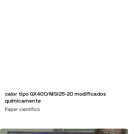
Comportamiento a fluencia y mecanismos de
refuerzo de aceros austeníticos resistentes al
calor tipo GX40CrNiSi25-20 modificados
químicamente
Paper científico