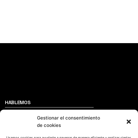
HABLEMOS
Gestionar el consentimiento
(+34) 946 215 470
de cookies
Cómo llegar a AZTERLAN
Escríbenos
Usamos cookies para ayudarte a navegar de manera eficiente y realizar ciertas