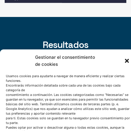
Resultados
Gestionar el consentimiento
de cookies
Se ha patentado una
nueva familia de aceros
refractarios resistentes a la corrosión y al
Usamos cookies para ayudarte a navegar de manera eficiente y realizar ciertas
funciones.
desgaste
a altas temperaturas.
Encontrarás información detallada sobre cada una de las cookies bajo cada
Se han introducido sensores impresos de alta
categoría de
consentimiento a continuación. Las cookies categorizadas como “Necesarias” se
precisión en áreas críticas del horno de
guardan en tu navegador, ya que son esenciales para permitir las funcionalidades
básicas del sitio web. También utilizamos cookies de terceras partes (p. e.
estampación en caliente y están monitorizando
Google Analytics) que nos ayudan a analizar cómo utilizas este sitio web, guardar
las temperaturas de trabajo.
tus preferencias y aportar contenido relevante
para ti. Estas cookies solo se guardan en tu navegador previo consentimiento por
Se ha validado un nuevo
proceso de fundición
tu parte.
Puedes optar por activar o desactivar alguna o todas estas cookies, aunque la
por HidroSolidificación de alto rendimiento
que