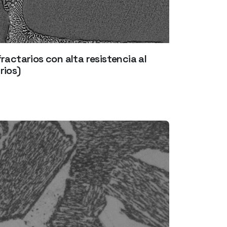
ractarios con alta resistencia al
rios)