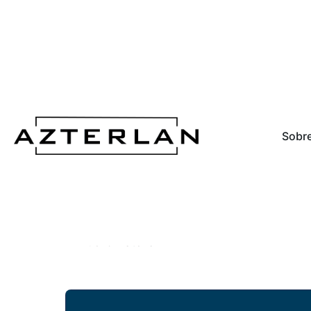
Sobre
HTSTEELS – Aceros inoxidables super
Nuevo material