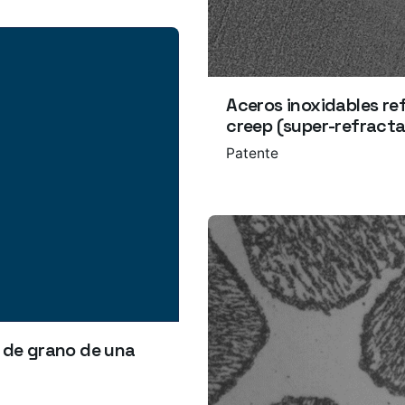
Aceros inoxidables ref
creep (super-refracta
Patente
o de grano de una