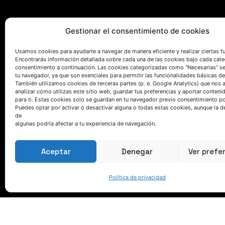
Gestionar el consentimiento de cookies
Usamos cookies para ayudarte a navegar de manera eficiente y realizar ciertas f
Encontrarás información detallada sobre cada una de las cookies bajo cada cate
consentimiento a continuación. Las cookies categorizadas como “Necesarias” s
tu navegador, ya que son esenciales para permitir las funcionalidades básicas de
HABLEMOS
También utilizamos cookies de terceras partes (p. e. Google Analytics) que nos 
analizar cómo utilizas este sitio web, guardar tus preferencias y aportar conteni
para ti. Estas cookies solo se guardan en tu navegador previo consentimiento por
Puedes optar por activar o desactivar alguna o todas estas cookies, aunque la d
(+34) 946 215 470
de
algunas podría afectar a tu experiencia de navegación.
Cómo llegar a AZTERLAN
Escríbenos
Aceptar
Denegar
Ver prefe
Política de privacidad