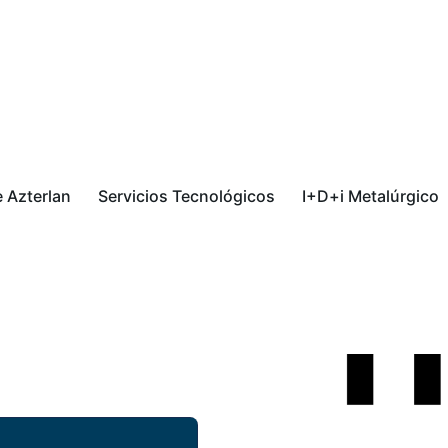
 Azterlan
Servicios Tecnológicos
I+D+i Metalúrgico
-refractarios