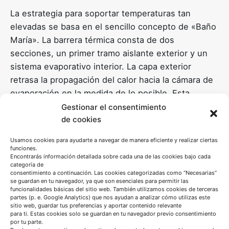
La estrategia para soportar temperaturas tan
elevadas se basa en el sencillo concepto de «Baño
María». La barrera térmica consta de dos
secciones, un primer tramo aislante exterior y un
sistema evaporativo interior. La capa exterior
retrasa la propagación del calor hacia la cámara de
evaporación en la medida de lo posible. Esta
contiene un depósito de agua que, cuando alcanza
Gestionar el consentimiento
el punto de ebullición, mantiene el registrador
de cookies
electrónico en su interior por debajo de 100°C,
Usamos cookies para ayudarte a navegar de manera eficiente y realizar ciertas
como si estuviera al Baño María.
funciones.
Encontrarás información detallada sobre cada una de las cookies bajo cada
categoría de
Tanto la electrónica interior, así como las baterías,
consentimiento a continuación. Las cookies categorizadas como “Necesarias”
se guardan en tu navegador, ya que son esenciales para permitir las
deben ser especiales para operar de forma normal
funcionalidades básicas del sitio web. También utilizamos cookies de terceras
partes (p. e. Google Analytics) que nos ayudan a analizar cómo utilizas este
a pesar de encontrarse a 100°C, pero es un
sitio web, guardar tus preferencias y aportar contenido relevante
pequeño inconveniente que compensan los
para ti. Estas cookies solo se guardan en tu navegador previo consentimiento
por tu parte.
excelentes resultados que permite obtener esta