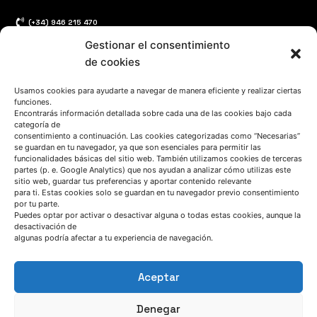
(+34) 946 215 470
Cómo llegar a AZTERLAN
Gestionar el consentimiento
de cookies
Escríbenos
Usamos cookies para ayudarte a navegar de manera eficiente y realizar ciertas
funciones.
Encontrarás información detallada sobre cada una de las cookies bajo cada
categoría de
consentimiento a continuación. Las cookies categorizadas como “Necesarias”
se guardan en tu navegador, ya que son esenciales para permitir las
funcionalidades básicas del sitio web. También utilizamos cookies de terceras
SÍGUENOS
partes (p. e. Google Analytics) que nos ayudan a analizar cómo utilizas este
sitio web, guardar tus preferencias y aportar contenido relevante
para ti. Estas cookies solo se guardan en tu navegador previo consentimiento
por tu parte.
Suscríbete a nuestras noticias
Puedes optar por activar o desactivar alguna o todas estas cookies, aunque la
desactivación de
algunas podría afectar a tu experiencia de navegación.
Aceptar
Denegar