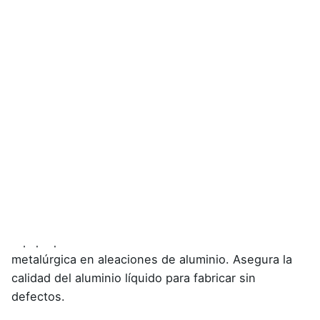
ALU-Q® – Sistema para evaluar la calidad del
aluminio líquido
Activo en transferencia
Equipo para la evaluación de la calidad
metalúrgica en aleaciones de aluminio. Asegura la
calidad del aluminio líquido para fabricar sin
defectos.