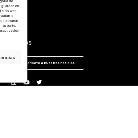
goría de
e guardan en
l sitio web.
ayudan a
do relevante
 tu parte.
esactivación
SÍGUENOS
rencias
Suscríbete a nuestras noticias