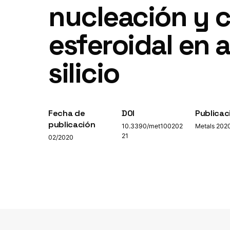
nucleación y cr
esferoidal en 
silicio
Fecha de
DOI
Publicac
publicación
10.3390/met100202
Metals 202
21
02/2020