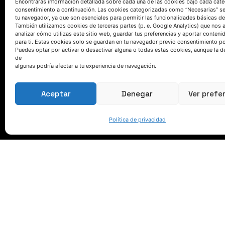
Encontrarás información detallada sobre cada una de las cookies bajo cada cate
consentimiento a continuación. Las cookies categorizadas como “Necesarias” s
tu navegador, ya que son esenciales para permitir las funcionalidades básicas de
También utilizamos cookies de terceras partes (p. e. Google Analytics) que nos 
analizar cómo utilizas este sitio web, guardar tus preferencias y aportar conteni
para ti. Estas cookies solo se guardan en tu navegador previo consentimiento por
Puedes optar por activar o desactivar alguna o todas estas cookies, aunque la d
de
algunas podría afectar a tu experiencia de navegación.
HABLEMOS
Aceptar
Denegar
Ver prefe
(+34) 946 215 470
Cómo llegar a AZTERLAN
Política de privacidad
Escríbenos