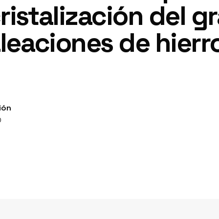
istalización del gr
aleaciones de hier
ión
0