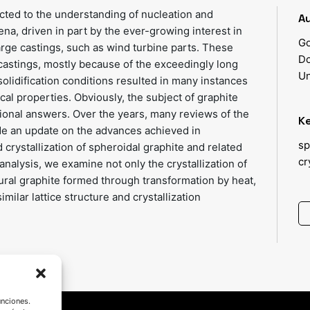
ected to the understanding of nucleation and
Au
ena, driven in part by the ever-growing interest in
Go
large castings, such as wind turbine parts. These
Do
castings, mostly because of the exceedingly long
Un
solidification conditions resulted in many instances
l properties. Obviously, the subject of graphite
dditional answers. Over the years, many reviews of the
K
ide an update on the advances achieved in
sp
rystallization of spheroidal graphite and related
cr
nalysis, we examine not only the crystallization of
tural graphite formed through transformation by heat,
imilar lattice structure and crystallization
unciones.