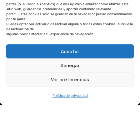
(+34) 946 215 470
partes (p. e. Google Analytics) que nos ayudan a analizar cómo utilizas este
sitio web, guardar tus preferencias y aportar contenido relevante
Cómo llegar a AZTERLAN
para ti. Estas cookies solo se guardan en tu navegador previo consentimiento
Escríbenos
por tu parte.
Puedes optar por activar o desactivar alguna o todas estas cookies, aunque la
desactivación de
algunas podría afectar a tu experiencia de navegación.
Aceptar
SÍGUENOS
Denegar
Ver preferencias
Suscríbete a nuestras noticias
Política de privacidad