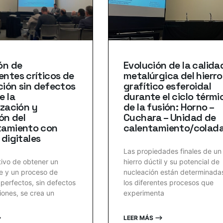
ón de
Evolución de la calida
ntes críticos de
metalúrgica del hierro
ión sin defectos
grafítico esferoidal
e la
durante el ciclo térmi
zación y
de la fusión: Horno –
ón del
Cuchara – Unidad de
amiento con
calentamiento/colad
digitales
Las propiedades finales de un
tivo de obtener un
hierro dúctil y su potencial de
 y un proceso de
nucleación están determinada
 perfectos, sin defectos
los diferentes procesos que
iones, se crea un
experimenta
⟶
LEER MÁS ⟶