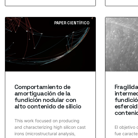
PAPER CIENTÍFICO
Comportamiento de
Fragilid
amortiguación de la
interme
fundición nodular con
fundició
alto contenido de silicio
esferoid
contenid
This work focused on producing
and characterizing high silicon cast
El objetivo 
irons (microstructural analysis,
fue caracte