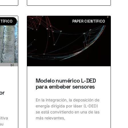
NTÍFICO
PAPER CIENTÍFICO
Modelo numérico L-DED
para embeber sensores
or
En la integración, la deposición de
energía dirigida por láser (L-DED)
se está convirtiendo en una de las
itiva
más relevantes,
su