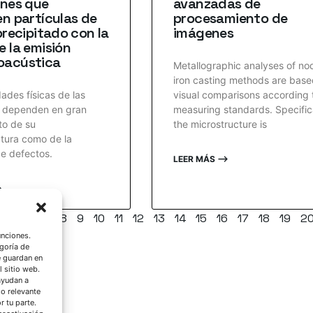
ones que
avanzadas de
n partículas de
procesamiento de
precipitado con la
imágenes
 la emisión
acústica
Metallographic analyses of no
iron casting methods are base
ades físicas de las
visual comparisons according 
s dependen en gran
measuring standards. Specifica
to de su
the microstructure is
tura como de la
e defectos.
LEER MÁS ⟶
⟶
5
6
7
8
9
10
11
12
13
14
15
16
17
18
19
2
unciones.
goría de
e guardan en
l sitio web.
ayudan a
do relevante
 tu parte.