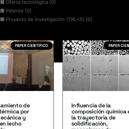
Oferta tecnológica
(0)
Patente
(0)
Proyecto de investigación (TRL<5)
(0)
PAPER CIENTÍFICO
PAPER CIE
amiento de
Influencia de la
térmica por
composición química 
mecánica y
la trayectoria de
en lecho
solidificación,