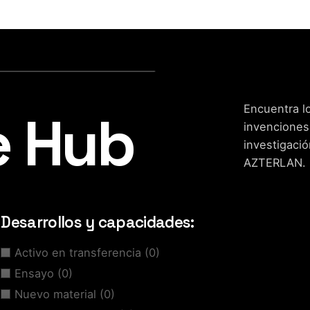
Encuentra lo
e Hub
invenciones
investigació
AZTERLAN.
Desarrollos y capacidades:
Activo en transferencia
(0)
Ensayo
(0)
Nuevo material
(0)