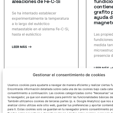
aleaciones de Fe-C-Si
fundici
contiene
grafito 
Se ha intentado establecer
ayuda de
experimentalmente la temperatura
magneto
a lo largo del eutéctico
metaestable en el sistema Fe-C-Si,
hasta el eutéctico
Las propied
fundicione
medida tan
LEER MÁS ⟶
microestruc
presencia d
LEER MÁS 
Gestionar el consentimiento de cookies
« Atrás
1
2
3
4
Usamos cookies para ayudarte a navegar de manera eficiente y realizar ciertas f
Encontrarás información detallada sobre cada una de las cookies bajo cada cate
consentimiento a continuación. Las cookies categorizadas como “Necesarias” s
tu navegador, ya que son esenciales para permitir las funcionalidades básicas de
También utilizamos cookies de terceras partes (p. e. Google Analytics) que nos 
analizar cómo utilizas este sitio web, guardar tus preferencias y aportar conteni
para ti. Estas cookies solo se guardan en tu navegador previo consentimiento por