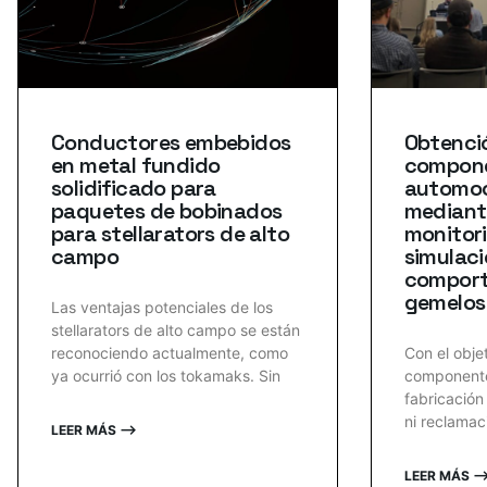
Conductores embebidos
Obtenci
en metal fundido
compone
solidificado para
automoc
paquetes de bobinados
mediant
para stellarators de alto
monitori
campo
simulaci
comport
gemelos 
Las ventajas potenciales de los
stellarators de alto campo se están
reconociendo actualmente, como
Con el obje
ya ocurrió con los tokamaks. Sin
componente
fabricación
ni reclamac
LEER MÁS ⟶
LEER MÁS 