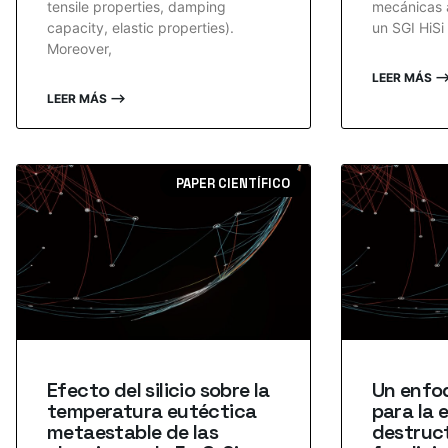
tensile properties, damping
mecánicas 
capacity, elastic properties).
un SGI HiSi 
Moreover,
LEER MÁS 
LEER MÁS ⟶
PAPER CIENTÍFICO
Efecto del silicio sobre la
Un enfo
temperatura eutéctica
para la 
metaestable de las
destruct