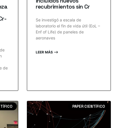
incluidos nuevos
eza
recubrimientos sin Cr
Cr-
Se investigó a escala de
laboratorio el fin de vida útil (EoL –
Enf of Life) de paneles de
aeronaves
 de
LEER MÁS ⟶
n
se de
NTÍFICO
PAPER CIENTÍFICO