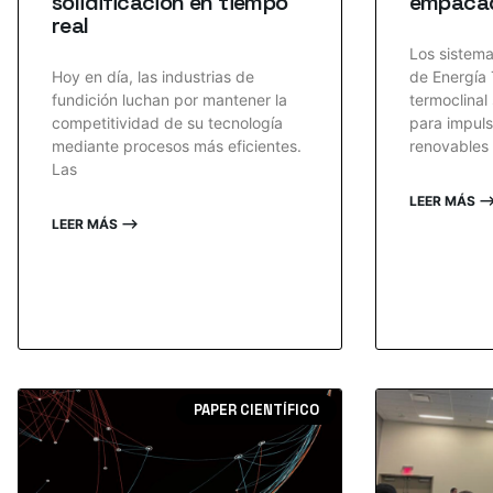
solidificación en tiempo
empaca
real
Los sistem
Hoy en día, las industrias de
de Energía 
fundición luchan por mantener la
termoclinal
competitividad de su tecnología
para impuls
mediante procesos más eficientes.
renovables 
Las
LEER MÁS 
LEER MÁS ⟶
PAPER CIENTÍFICO