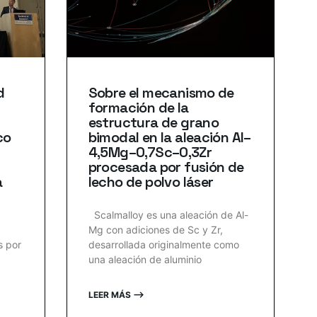
d
Sobre el mecanismo de
formación de la
estructura de grano
co
bimodal en la aleación Al–
4,5Mg–0,7Sc–0,3Zr
procesada por fusión de
a
lecho de polvo láser
Scalmalloy es una aleación de Al-
Mg con adiciones de Sc y Zr,
s por
desarrollada originalmente como
una aleación de aluminio
LEER MÁS ⟶