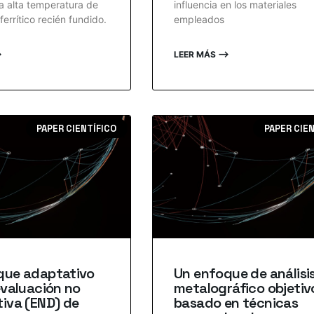
a alta temperatura de
influencia en los materiales
ferrítico recién fundido.
empleados
⟶
LEER MÁS ⟶
PAPER CIENTÍFICO
PAPER CIE
que adaptativo
Un enfoque de análisi
evaluación no
metalográfico objetiv
iva (END) de
basado en técnicas