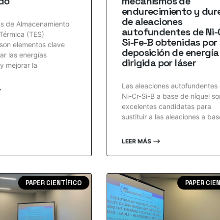
do
mecanismos de
endurecimiento y dur
de aleaciones
as de Almacenamiento
autofundentes de Ni-
Térmica (TES)
Si-Fe-B obtenidas por
 son elementos clave
deposición de energía
ar las energías
dirigida por láser
y mejorar la
Las aleaciones autofundentes
⟶
Ni-Cr-Si-B a base de níquel so
excelentes candidatas para
sustituir a las aleaciones a ba
LEER MÁS ⟶
PAPER CIENTÍFICO
PAPER CIE