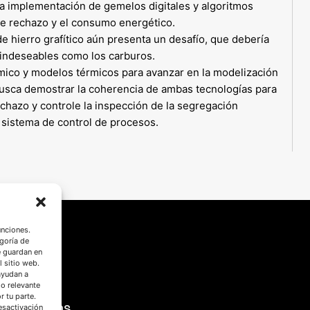
 la implementación de gemelos digitales y algoritmos
 de rechazo y el consumo energético.
e hierro grafítico aún presenta un desafío, que debería
s indeseables como los carburos.
rmico y modelos térmicos para avanzar en la modelización
 busca demostrar la coherencia de ambas tecnologías para
echazo y controle la inspección de la segregación
 sistema de control de procesos.
unciones.
goría de
e guardan en
l sitio web.
ayudan a
do relevante
 tu parte.
SÍGUENOS
esactivación