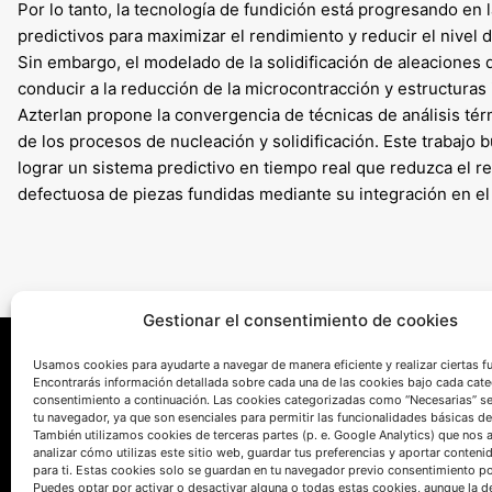
Por lo tanto, la tecnología de fundición está progresando en
predictivos para maximizar el rendimiento y reducir el nivel
Sin embargo, el modelado de la solidificación de aleaciones d
conducir a la reducción de la microcontracción y estructura
Azterlan propone la convergencia de técnicas de análisis té
de los procesos de nucleación y solidificación. Este trabajo
lograr un sistema predictivo en tiempo real que reduzca el r
defectuosa de piezas fundidas mediante su integración en el
Gestionar el consentimiento de cookies
Usamos cookies para ayudarte a navegar de manera eficiente y realizar ciertas f
Encontrarás información detallada sobre cada una de las cookies bajo cada cate
consentimiento a continuación. Las cookies categorizadas como “Necesarias” s
tu navegador, ya que son esenciales para permitir las funcionalidades básicas de
También utilizamos cookies de terceras partes (p. e. Google Analytics) que nos 
analizar cómo utilizas este sitio web, guardar tus preferencias y aportar conteni
para ti. Estas cookies solo se guardan en tu navegador previo consentimiento por
HABLEMOS
Puedes optar por activar o desactivar alguna o todas estas cookies, aunque la d