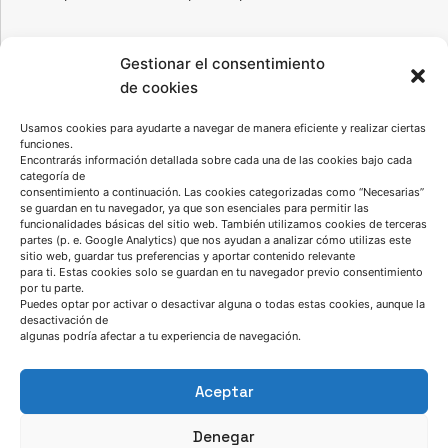
Contenidos relacionados:
Gestionar el consentimiento
de cookies
I+D Corrosión y Protección de Materiales
Usamos cookies para ayudarte a navegar de manera eficiente y realizar ciertas
funciones.
Fabricación de polvos metálicos
Encontrarás información detallada sobre cada una de las cookies bajo cada
categoría de
consentimiento a continuación. Las cookies categorizadas como “Necesarias”
se guardan en tu navegador, ya que son esenciales para permitir las
funcionalidades básicas del sitio web. También utilizamos cookies de terceras
partes (p. e. Google Analytics) que nos ayudan a analizar cómo utilizas este
sitio web, guardar tus preferencias y aportar contenido relevante
para ti. Estas cookies solo se guardan en tu navegador previo consentimiento
por tu parte.
Puedes optar por activar o desactivar alguna o todas estas cookies, aunque la
desactivación de
algunas podría afectar a tu experiencia de navegación.
Aceptar
Denegar