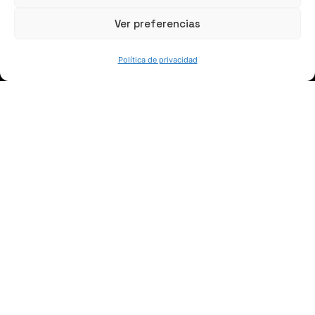
Ver preferencias
HABLEMOS
Política de privacidad
(+34) 946 215 470
Cómo llegar a AZTERLAN
Escríbenos
SÍGUENOS
Suscríbete a nuestras noticias