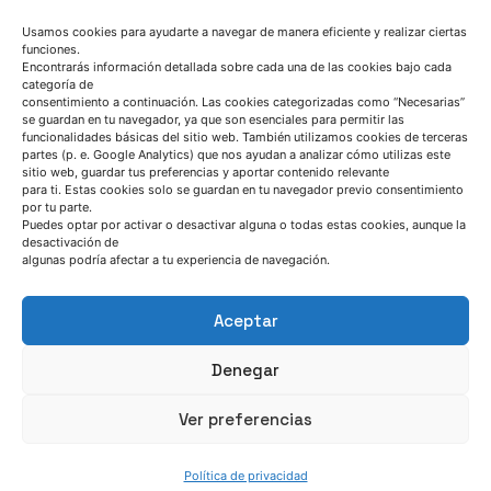
Usamos cookies para ayudarte a navegar de manera eficiente y realizar ciertas
funciones.
Encontrarás información detallada sobre cada una de las cookies bajo cada
categoría de
consentimiento a continuación. Las cookies categorizadas como “Necesarias”
se guardan en tu navegador, ya que son esenciales para permitir las
funcionalidades básicas del sitio web. También utilizamos cookies de terceras
partes (p. e. Google Analytics) que nos ayudan a analizar cómo utilizas este
sitio web, guardar tus preferencias y aportar contenido relevante
para ti. Estas cookies solo se guardan en tu navegador previo consentimiento
HABLEMOS
por tu parte.
Puedes optar por activar o desactivar alguna o todas estas cookies, aunque la
desactivación de
(+34) 946 215 470
algunas podría afectar a tu experiencia de navegación.
Cómo llegar a AZTERLAN
Escríbenos
Aceptar
Denegar
Ver preferencias
SÍGUENOS
Política de privacidad