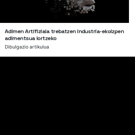
Adimen Artifiziala trebatzen industria-ekoizpen
adimentsua lortzeko
Dibulgazio artikulua