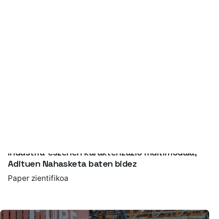
Isurketa-prozesuaren monitorizaziorako
industria-eszenen karakterizazio multimodala,
Adituen Nahasketa baten bidez
Paper zientifikoa