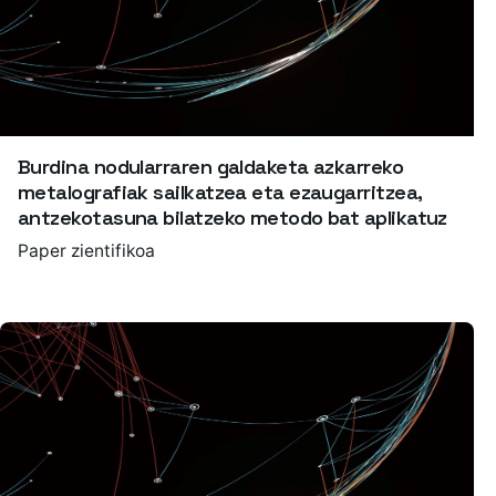
Burdina nodularraren galdaketa azkarreko
metalografiak sailkatzea eta ezaugarritzea,
antzekotasuna bilatzeko metodo bat aplikatuz
Paper zientifikoa