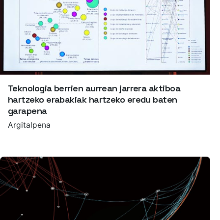
Teknologia berrien aurrean jarrera aktiboa
hartzeko erabakiak hartzeko eredu baten
garapena
Argitalpena