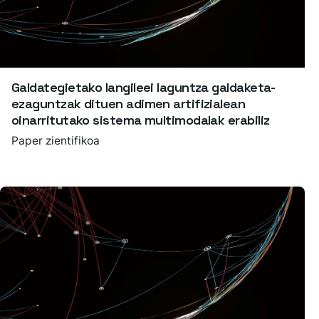
Galdategietako langileei laguntza galdaketa-
ezaguntzak dituen adimen artifizialean
oinarritutako sistema multimodalak erabiliz
Paper zientifikoa