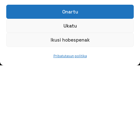
Onartu
Ukatu
Ikusi hobespenak
NORTZUK GARA
Pribatutasun politika