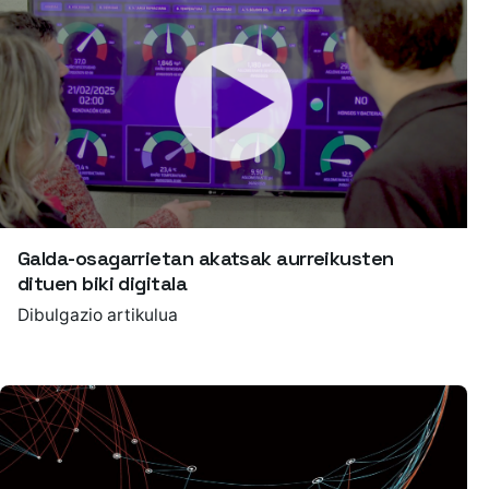
Galda-osagarrietan akatsak aurreikusten
dituen biki digitala
Dibulgazio artikulua