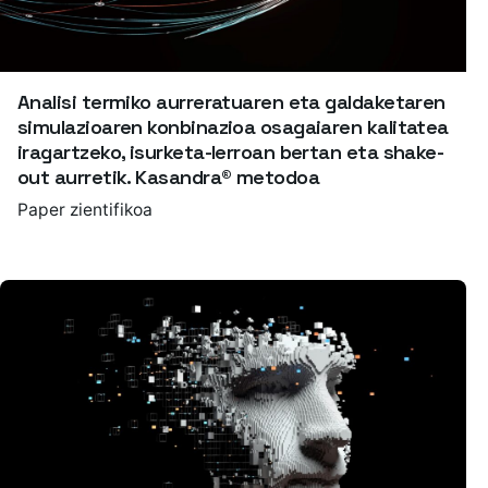
Analisi termiko aurreratuaren eta galdaketaren
simulazioaren konbinazioa osagaiaren kalitatea
iragartzeko, isurketa-lerroan bertan eta shake-
out aurretik. Kasandra® metodoa
Paper zientifikoa