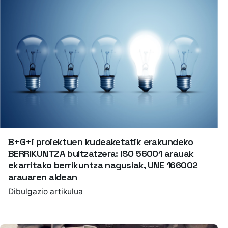
B+G+i proiektuen kudeaketatik erakundeko
BERRIKUNTZA bultzatzera: ISO 56001 arauak
ekarritako berrikuntza nagusiak, UNE 166002
arauaren aldean
Dibulgazio artikulua