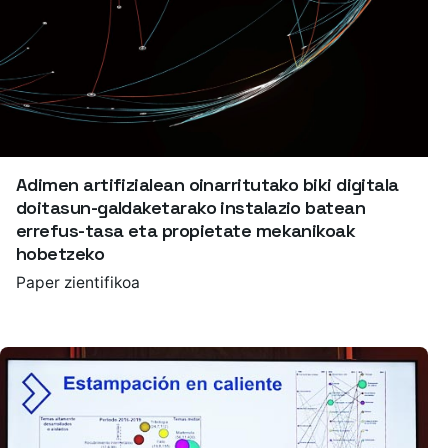
Adimen artifizialean oinarritutako biki digitala
doitasun-galdaketarako instalazio batean
errefus-tasa eta propietate mekanikoak
hobetzeko
Paper zientifikoa