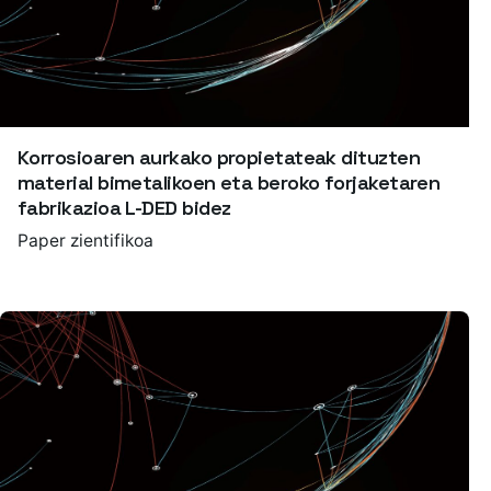
Korrosioaren aurkako propietateak dituzten
material bimetalikoen eta beroko forjaketaren
fabrikazioa L-DED bidez
Paper zientifikoa