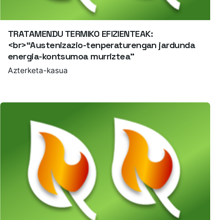
TRATAMENDU TERMIKO EFIZIENTEAK:
<br>“Austenizazio-tenperaturengan jardunda
energia-kontsumoa murriztea”
Azterketa-kasua