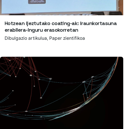
Hotzean ijeztutako coating-ak: iraunkortasuna
erabilera-inguru erasokorretan
Dibulgazio artikulua
Paper zientifikoa