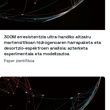
300M erresistentzia ultra-handiko altzairu
martensitikoan hidrogenoaren harrapaketa eta
desortzio-espektroen analisia: azterketa
esperimentala eta modelizazioa
Paper zientifikoa