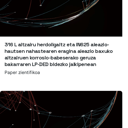
316 L altzairu herdoilgaitz eta IN625 aleazio-
hautsen nahastearen eragina aleazio baxuko
altzairuen korrosio-babeserako geruza
bakarraren LP-DED bidezko jalkipenean
Paper zientifikoa