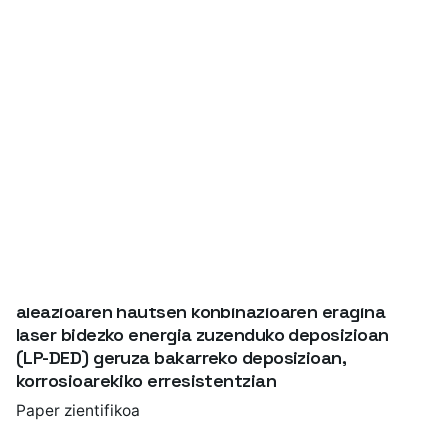
316L altzairu herdoilgaitzaren eta IN625 nikel
aleazioaren hautsen konbinazioaren eragina
laser bidezko energia zuzenduko deposizioan
(LP-DED) geruza bakarreko deposizioan,
korrosioarekiko erresistentzian
Paper zientifikoa