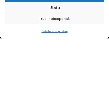
Ukatu
Ikusi hobespenak
NORTZUK GARA
Pribatutasun politika