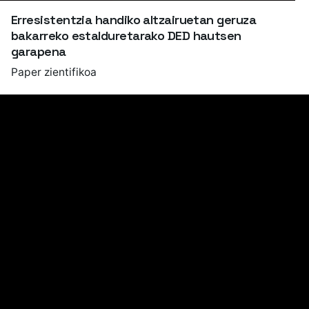
Erresistentzia handiko altzairuetan geruza
bakarreko estalduretarako DED hautsen
garapena
Paper zientifikoa