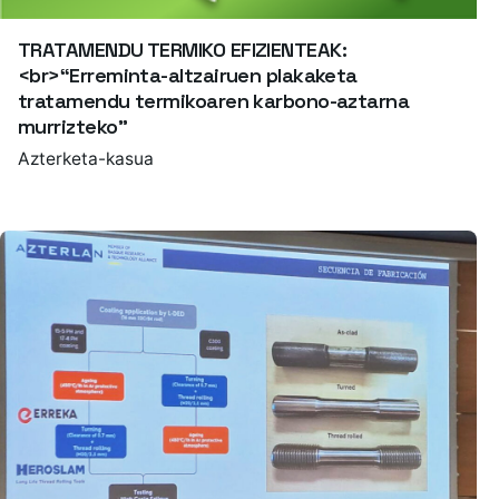
TRATAMENDU TERMIKO EFIZIENTEAK:
<br>“Erreminta-altzairuen plakaketa
tratamendu termikoaren karbono-aztarna
murrizteko”
Azterketa-kasua