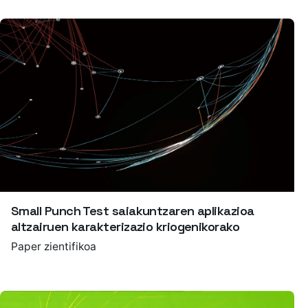
Small Punch Test saiakuntzaren aplikazioa
altzairuen karakterizazio kriogenikorako
Paper zientifikoa