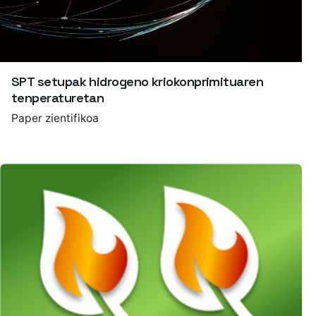
SPT setupak hidrogeno kriokonprimituaren
tenperaturetan
Paper zientifikoa