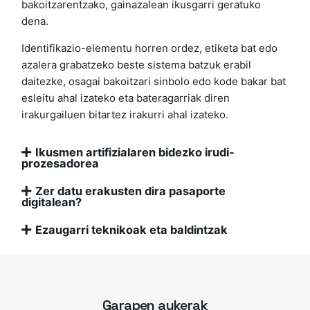
bakoitzarentzako, gainazalean ikusgarri geratuko
dena.
Identifikazio-elementu horren ordez, etiketa bat edo
azalera grabatzeko beste sistema batzuk erabil
daitezke, osagai bakoitzari sinbolo edo kode bakar bat
esleitu ahal izateko eta bateragarriak diren
irakurgailuen bitartez irakurri ahal izateko.
Ikusmen artifizialaren bidezko irudi-
prozesadorea
Zer datu erakusten dira pasaporte
digitalean?
Ezaugarri teknikoak eta baldintzak
Garapen aukerak