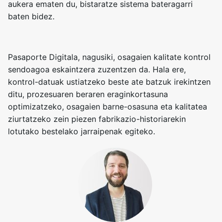
aukera ematen du, bistaratze sistema bateragarri
baten bidez.
Pasaporte Digitala, nagusiki, osagaien kalitate kontrol
sendoagoa eskaintzera zuzentzen da. Hala ere,
kontrol-datuak ustiatzeko beste ate batzuk irekintzen
ditu, prozesuaren beraren eraginkortasuna
optimizatzeko, osagaien barne-osasuna eta kalitatea
ziurtatzeko zein piezen fabrikazio-historiarekin
lotutako bestelako jarraipenak egiteko.