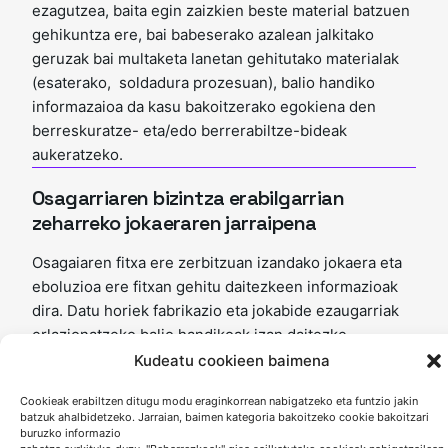
ezagutzea, baita egin zaizkien beste material batzuen
gehikuntza ere, bai babeserako azalean jalkitako
geruzak bai multaketa lanetan gehitutako materialak
(esaterako, soldadura prozesuan), balio handiko
informazaioa da kasu bakoitzerako egokiena den
berreskuratze- eta/edo berrerabiltze-bideak
aukeratzeko.
Osagarriaren bizintza erabilgarrian
zeharreko jokaeraren jarraipena
Osagaiaren fitxa ere zerbitzuan izandako jokaera eta
eboluzioa ere fitxan gehitu daitezkeen informazioak
dira. Datu horiek fabrikazio eta jokabide ezaugarriak
erlazionatzeko balio handikoak izan daitezke.
Kudeatu cookieen baimena
Cookieak erabiltzen ditugu modu eraginkorrean nabigatzeko eta funtzio jakin
batzuk ahalbidetzeko. Jarraian, baimen kategoria bakoitzeko cookie bakoitzari
buruzko informazio