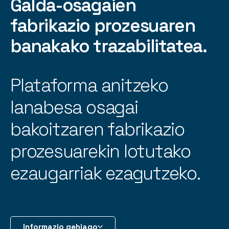
Galda-osagaien
fabrikazio prozesuaren
banakako trazabilitatea.
Plataforma anitzeko
lanabesa osagai
bakoitzaren fabrikazio
prozesuarekin lotutako
ezaugarriak ezagutzeko.
Informazio gehiago