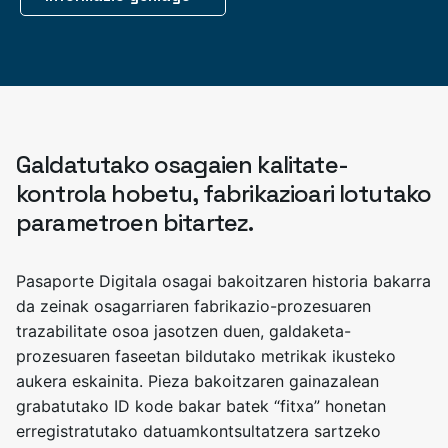
Galdatutako osagaien kalitate-
kontrola hobetu, fabrikazioari lotutako
parametroen bitartez.
Pasaporte Digitala osagai bakoitzaren historia bakarra
da zeinak osagarriaren fabrikazio-prozesuaren
trazabilitate osoa jasotzen duen, galdaketa-
prozesuaren faseetan bildutako metrikak ikusteko
aukera eskainita. Pieza bakoitzaren gainazalean
grabatutako ID kode bakar batek “fitxa” honetan
erregistratutako datuamkontsultatzera sartzeko