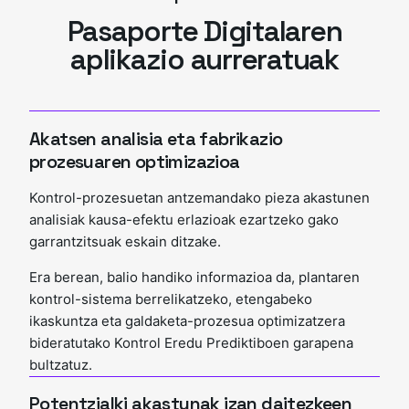
Pasaporte Digitalaren
aplikazio aurreratuak
Akatsen analisia eta fabrikazio
prozesuaren optimizazioa
Kontrol-prozesuetan antzemandako pieza akastunen
analisiak kausa-efektu erlazioak ezartzeko gako
garrantzitsuak eskain ditzake.
Era berean, balio handiko informazioa da, plantaren
kontrol-sistema berrelikatzeko, etengabeko
ikaskuntza eta galdaketa-prozesua optimizatzera
bideratutako Kontrol Eredu Prediktiboen garapena
bultzatuz.
Potentzialki akastunak izan daitezkeen