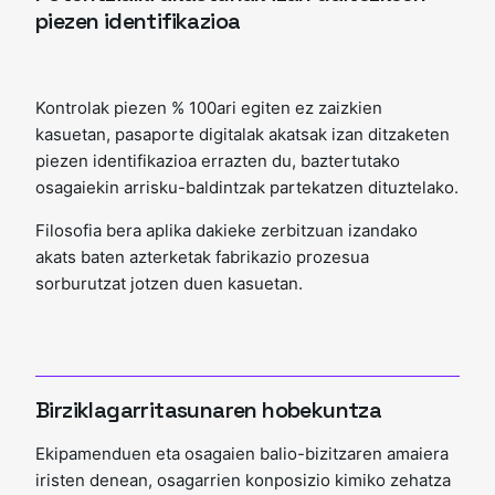
piezen identifikazioa
Kontrolak piezen % 100ari egiten ez zaizkien
kasuetan, pasaporte digitalak akatsak izan ditzaketen
piezen identifikazioa errazten du, baztertutako
osagaiekin arrisku-baldintzak partekatzen dituztelako.
Filosofia bera aplika dakieke zerbitzuan izandako
akats baten azterketak fabrikazio prozesua
sorburutzat jotzen duen kasuetan.
Birziklagarritasunaren hobekuntza
Ekipamenduen eta osagaien balio-bizitzaren amaiera
iristen denean, osagarrien konposizio kimiko zehatza