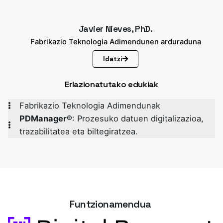
Javier Nieves, PhD.
Fabrikazio Teknologia Adimendunen arduraduna
Idatzi
Erlazionatutako edukiak
Fabrikazio Teknologia Adimendunak
PDManager®
: Prozesuko datuen digitalizazioa,
trazabilitatea eta biltegiratzea.
Funtzionamendua