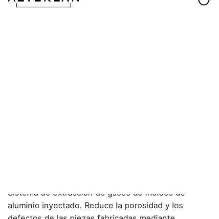
ALU-V® – Injekziozko galdaketako moldeetan
hutsunea sortzeko sistema
Aktiboa transferentzian
Sistema de extracción de gases de moldes de
aluminio inyectado. Reduce la porosidad y los
defectos de las piezas fabricadas mediante