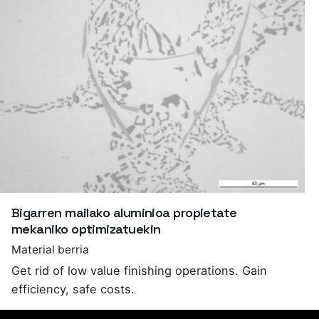
Bigarren mailako aluminioa propietate
mekaniko optimizatuekin
Material berria
Get rid of low value finishing operations. Gain
efficiency, safe costs.