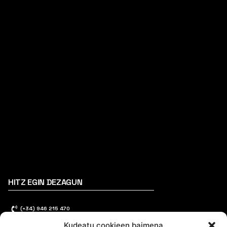
HITZ EGIN DEZAGUN
(+34) 946 215 470
Nola iritsi AZTERLANera
Kudeatu cookieen baimena