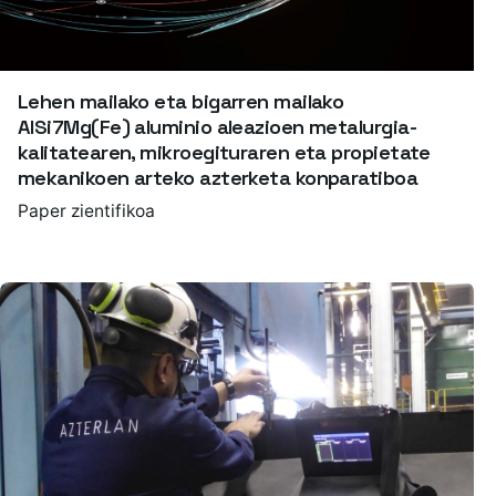
Lehen mailako eta bigarren mailako
AlSi7Mg(Fe) aluminio aleazioen metalurgia-
kalitatearen, mikroegituraren eta propietate
mekanikoen arteko azterketa konparatiboa
Paper zientifikoa