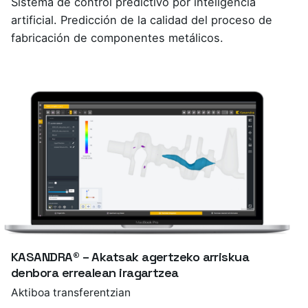
Sistema de control predictivo por inteligencia
artificial. Predicción de la calidad del proceso de
fabricación de componentes metálicos.
KASANDRA® – Akatsak agertzeko arriskua
denbora errealean iragartzea
Aktiboa transferentzian