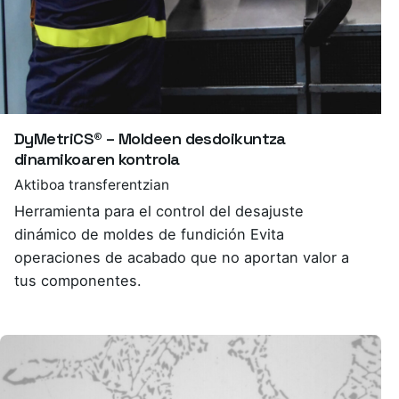
DyMetriCS® – Moldeen desdoikuntza
dinamikoaren kontrola
Aktiboa transferentzian
Herramienta para el control del desajuste
dinámico de moldes de fundición Evita
operaciones de acabado que no aportan valor a
tus componentes.