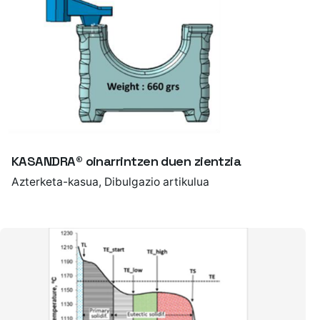
KASANDRA® oinarrintzen duen zientzia
Azterketa-kasua
Dibulgazio artikulua