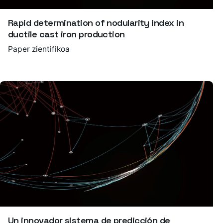
Rapid determination of nodularity index in
ductile cast iron production
Paper zientifikoa
Un innovador sistema de predicción de