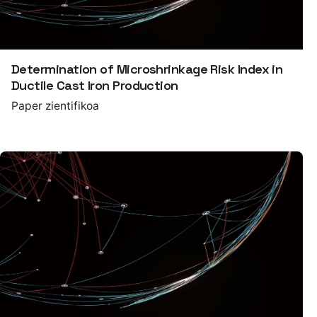
Determination of Microshrinkage Risk Index in
Ductile Cast Iron Production
Paper zientifikoa