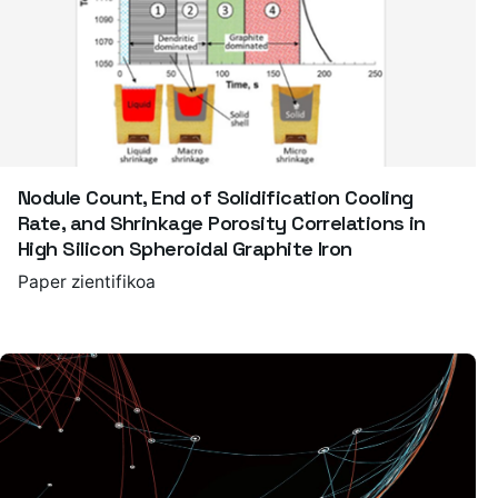
Nodule Count, End of Solidification Cooling
Rate, and Shrinkage Porosity Correlations in
High Silicon Spheroidal Graphite Iron
Paper zientifikoa