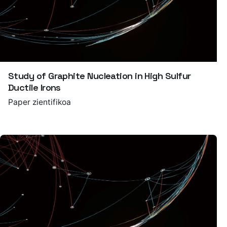
Study of Graphite Nucleation in High Sulfur
Ductile Irons
Paper zientifikoa