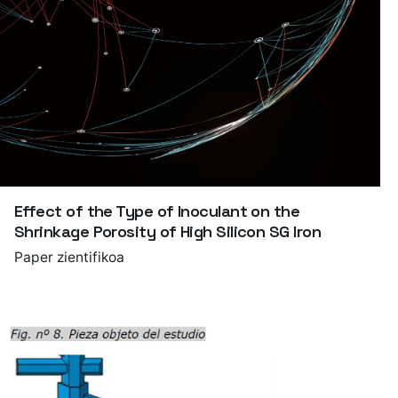
Effect of the Type of Inoculant on the
Shrinkage Porosity of High Silicon SG Iron
Paper zientifikoa