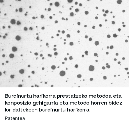
Burdinurtu harikorra prestatzeko metodoa eta
konposizio gehigarria eta metodo horren bidez
lor daitekeen burdinurtu harikorra
Patentea