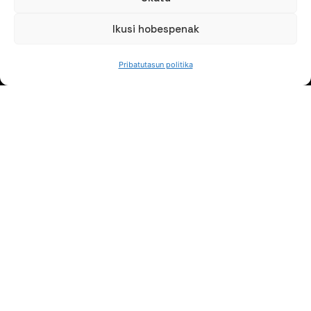
Ikusi hobespenak
NORTZUK GARA
Pribatutasun politika