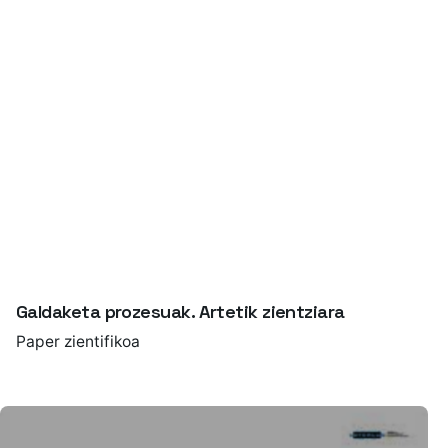
Galdaketa prozesuak. Artetik zientziara
Paper zientifikoa