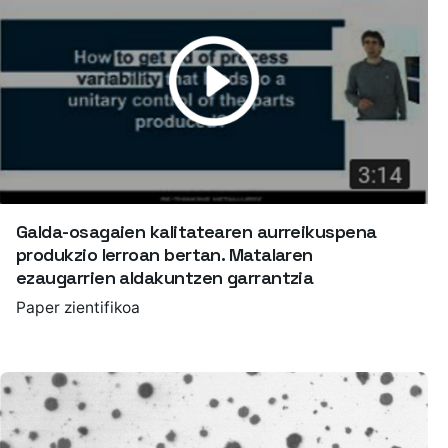
Galda-osagaien kalitatearen aurreikuspena
produkzio lerroan bertan. Matalaren
ezaugarrien aldakuntzen garrantzia
Paper zientifikoa