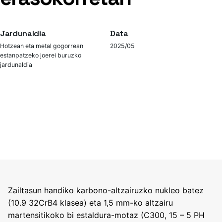
Jardunaldia
Data
Hotzean eta metal gogorrean
2025/05
estanpatzeko joerei buruzko
jardunaldia
Zailtasun handiko karbono-altzairuzko nukleo batez
(10.9 32CrB4 klasea) eta 1,5 mm-ko altzairu
martensitikoko bi estaldura-motaz (C300, 15 – 5 PH