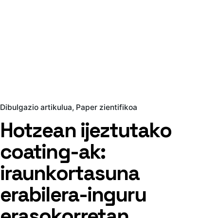
Dibulgazio artikulua
Paper zientifikoa
Hotzean ijeztutako
coating-ak:
iraunkortasuna
erabilera-inguru
erasokorretan