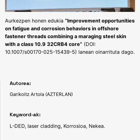
Aurkezpen honen edukia
“Improvement opportunities
on fatigue and corrosion behaviors in offshore
fastener threads combining a maraging steel skin
with a class 10.9 32CRB4 core”
(DOI:
10.1007/s00170-025-15439-5) lanean oinarrituta dago.
Autorea:
Garikoitz Artola (AZTERLAN)
Keyword-ak:
L-DED, laser cladding, Korrosioa, Nekea.