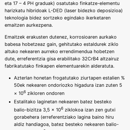
eta 17 – 4 PH graduak) osatutako finkatze-elementu
harizkatu hibridoak L-DED (laser bidezko deposizioa)
teknologia bidez sortzeko egindako ikerketaren
emaitzen aurkezpena.
Emaitzek erakusten dutenez, korrosioaren aurkako
babesa hobetzeaz gain, gehitutako estaldurek ziklo
altuko nekearen aurreko errendimendua hobetzen
dute, erreferentzia gisa erabilitako 32CrB4 altzairuz
fabrikatutako finkapen elementuarekin alderatuta
.
Azterlan honetan frogatutako ziurtapen estalien %
50ek nekearen ondoriozko higadura izan zuten 5
6
× 10
zikloren ondoren
Estalitako laginetan nekearen batez besteko
6
balio-bizitza 3,5 × 10
ziklokoa izan zen gutxi
gorabehera (erreferentziako lagina baino hiru
aldiz handiagoa, batez besteko nekearen balio-