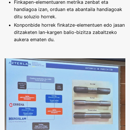
Finkapen-elementuaren metrika zenbat eta
handiagoa izan, orduan eta abantaila handiagoak
ditu soluzio horrek.
Konponbide horrek finkatze-elementuen edo jasan
ditzaketen lan-kargen balio-bizitza zabaltzeko
aukera ematen du.