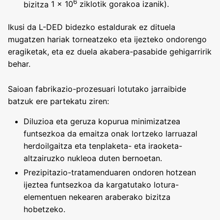
6
bizitza
1 × 10
ziklotik gorakoa izanik).
Ikusi da L-DED bidezko estaldurak ez dituela
mugatzen hariak torneatzeko eta ijezteko ondorengo
eragiketak, eta ez duela akabera-pasabide gehigarririk
behar.
Saioan fabrikazio-prozesuari lotutako jarraibide
batzuk ere partekatu ziren:
Diluzioa eta geruza kopurua minimizatzea
funtsezkoa da emaitza onak lortzeko larruazal
herdoilgaitza eta tenplaketa- eta iraoketa-
altzairuzko nukleoa duten bernoetan.
Prezipitazio-tratamenduaren ondoren hotzean
ijeztea funtsezkoa da kargatutako lotura-
elementuen nekearen araberako bizitza
hobetzeko.