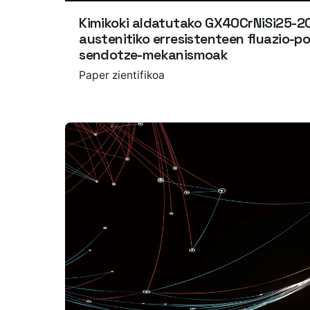
Kimikoki aldatutako GX40CrNiSi25-20
austenitiko erresistenteen fluazio-p
sendotze-mekanismoak
Paper zientifikoa