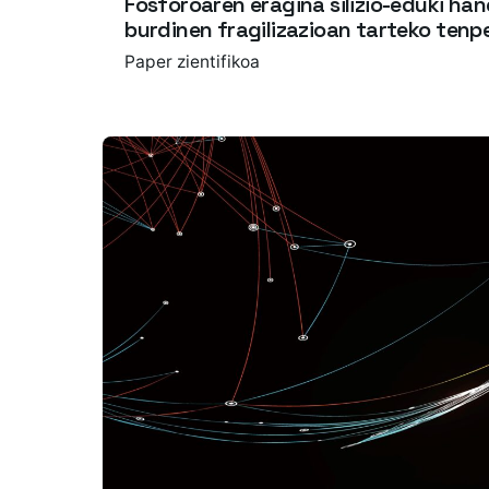
Fosforoaren eragina silizio-eduki han
burdinen fragilizazioan tarteko ten
Paper zientifikoa