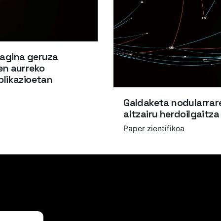
ragina geruza
en aurreko
plikazioetan
Galdaketa nodularrar
altzairu herdoilgaitza
Paper zientifikoa