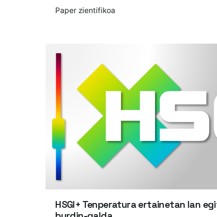
Paper zientifikoa
HSGI+ Tenperatura ertainetan lan egit
burdin-galda