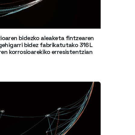
ioaren bidezko aleaketa fintzearen
gehigarri bidez fabrikatutako 316 L
ren korrosioarekiko erresistentzian