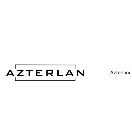
Azterlani
Silizio-eduki handiko eta grafito esf
burdinurtuen oxidazio-erresistentzi
fabrikazio-prozesu berri baten bidez