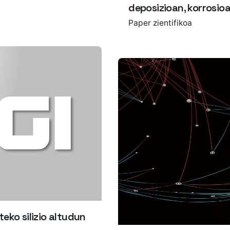
deposizioan, korrosioa
Paper zientifikoa
eko silizio altudun