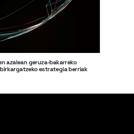
en azalean geruza-bakarreko
 birkargatzeko estrategia berriak