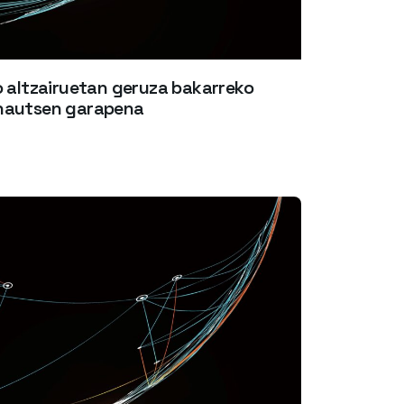
o altzairuetan geruza bakarreko
 hautsen garapena