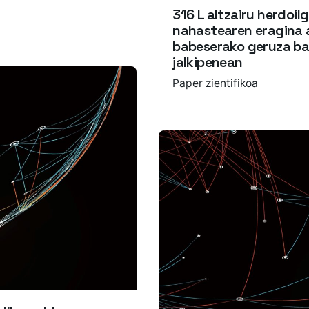
316 L altzairu herdoil
nahastearen eragina a
babeserako geruza ba
jalkipenean
Paper zientifikoa