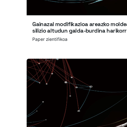
Gainazal modifikazioa areazko molde
silizio altudun galda-burdina harikor
Paper zientifikoa