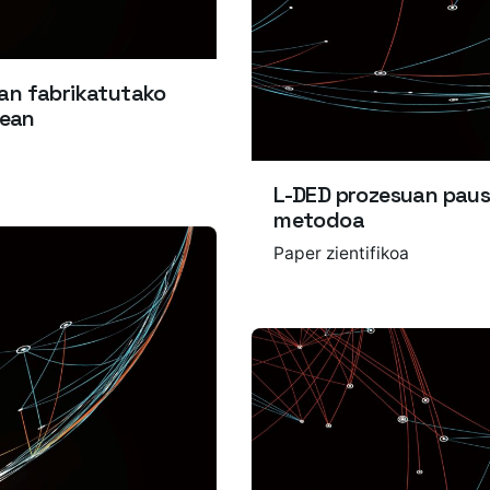
an fabrikatutako
rean
L-DED prozesuan pausu
metodoa
Paper zientifikoa