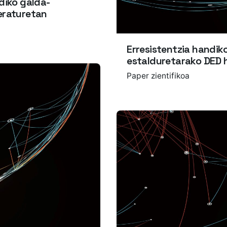
diko galda-
peraturetan
Erresistentzia handik
estalduretarako DED
Paper zientifikoa