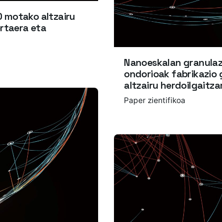
 motako altzairu
ortaera eta
Nanoeskalan granulaz
ondorioak fabrikazio 
altzairu herdoilgaitza
Paper zientifikoa