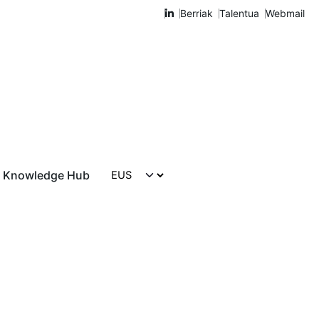
Berriak
Talentua
Webmail
Knowledge Hub
Harremanetarako
aitzaren eta IN625 nikel aleazioaren
n eragina laser bidezko energia
n (LP-DED) geruza bakarreko