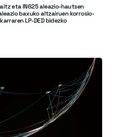
gaitz eta IN625 aleazio-hautsen
leazio baxuko altzairuen korrosio-
karraren LP-DED bidezko