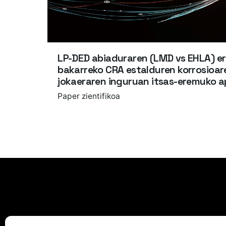
LP-DED abiaduraren (LMD vs EHLA) e
bakarreko CRA estalduren korrosioar
jokaeraren inguruan itsas-eremuko a
Paper zientifikoa