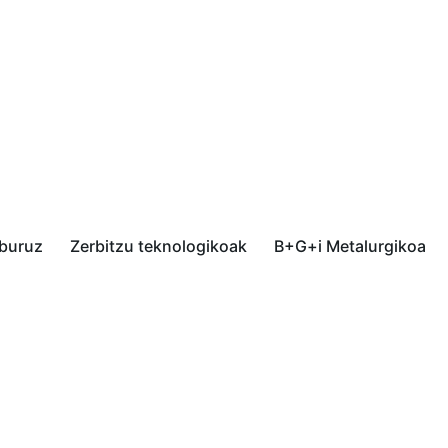
 buruz
Zerbitzu teknologikoak
B+G+i Metalurgikoa
eroidaleko
316L altzairu herdoilg
aren hobekuntza
hautsen konbinazioare
zuzenduko deposizioa