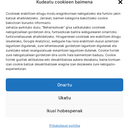
Kudeatu cookieen baimena
Cookieak erabiltzen ditugu modu eraginkorrean nabigatzeko eta funtzio jakin
batzuk ahalbidetzeko. Jarraian, baimen kategoria bakoitzeko cookie
bakoitzari buruzko informazio
JARRAI GAITZAZU
zehatza aurkituko duzu. "Beharrezkoak" gisa sailkatutako cookieak
nabigatzailean gordetzen dira, funtsezkoak baitira webgunearen oinarrizko
funtzionaltasunak ahalbidetzeko. Hirugarrenen cookieak ere erabiltzen ditugu
(esaterako, Google Analytics), webgune hau nola erabiltzen duzun aztertzen
Jaso gure berriak
laguntzen digutenak, zure lehentasunak gordetzen laguntzen digutenak eta
zuretzako eduki esanguratsuak eskaintzen laguntzen dutenak. Cookie horiek
zure nabigatzailean gordetzen dira soilik hala baimentzen baduzu. Cookie
horiek guztiak aktibatzea edo desaktibatzea aukera dezakezu, baina kontuan
izan cookie batzuk desaktibatzeak eragina izan dezakeela zure nabigazio-
esperientzian.
Onartu
Ukatu
NORTZUK GARA
Ikusi hobespenak
Pribatutasun politika