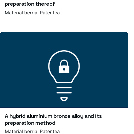
preparation thereof
Material berria
Patentea
A hybrid aluminium bronze alloy and its
preparation method
Material berria
Patentea