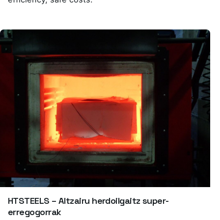
HTSTEELS – Altzairu herdoilgaitz super-
erregogorrak