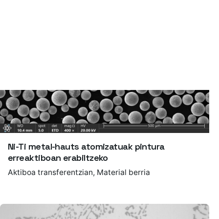
Ni-Ti metal-hauts atomizatuak pintura
erreaktiboan erabiltzeko
Aktiboa transferentzian
Material berria