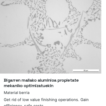
Bigarren mailako aluminioa propietate
mekaniko optimizatuekin
Material berria
Get rid of low value finishing operations. Gain
efficiency, safe costs.