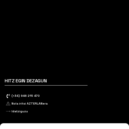
HITZ EGIN DEZAGUN
(+34) 946 215 470
Nola iritsi AZTERLANera
Idatziguzu