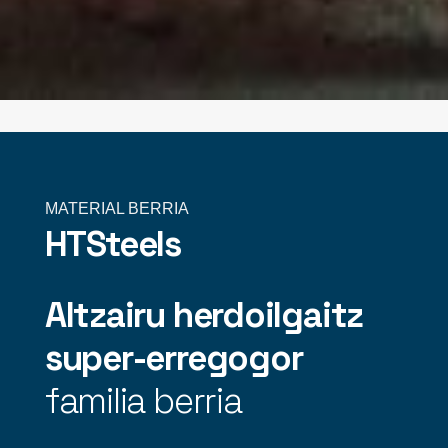
MATERIAL BERRIA
HTSteels
Altzairu herdoilgaitz
super-erregogor
familia berria