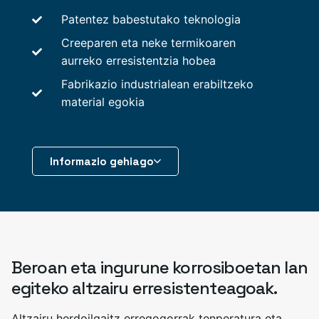
Patentez babestutako teknologia
Creeparen eta neke termikoaren
aurreko erresistentzia hobea
Fabrikazio industrialean erabiltzeko
material egokia
Informazio gehiago
Beroan eta ingurune korrosiboetan lan
egiteko altzairu erresistenteagoak.
Altzairu herdoilgaitz erregogorrak tenperatura eta