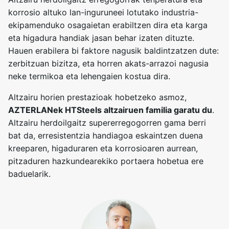
korrosio altuko lan-inguruneei lotutako industria-
ekipamenduko osagaietan erabiltzen dira eta karga
eta higadura handiak jasan behar izaten dituzte.
Hauen erabilera bi faktore nagusik baldintzatzen dute:
zerbitzuan bizitza, eta horren akats-arrazoi nagusia
neke termikoa eta lehengaien kostua dira.
Altzairu horien prestazioak hobetzeko asmoz,
AZTERLANek HTSteels altzairuen familia garatu du
.
Altzairu herdoilgaitz supererregogorren gama berri
bat da, erresistentzia handiagoa eskaintzen duena
kreeparen, higaduraren eta korrosioaren aurrean,
pitzaduren hazkundearekiko portaera hobetua ere
baduelarik.