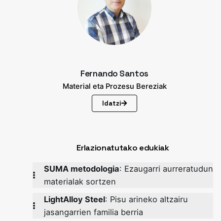
Fernando Santos
Material eta Prozesu Bereziak
Idatzi
Erlazionatutako edukiak
SUMA metodologia
: Ezaugarri aurreratudun
materialak sortzen
LightAlloy Steel
: Pisu arineko altzairu
jasangarrien familia berria