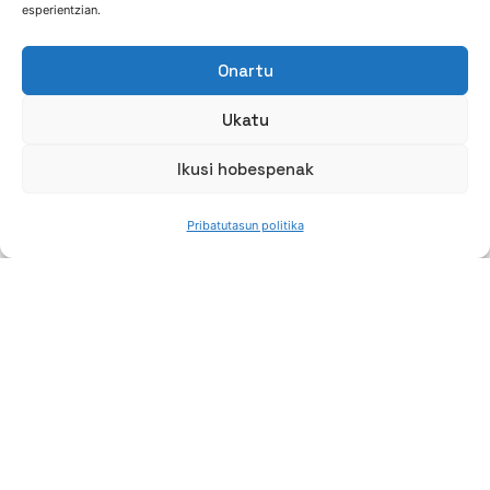
Mo, Nb eta W konposizioan sartzea, materialaren
esperientzian.
eroankortasun termikoari kalte egiten dioten Ni
edukiak gehitu gabe.
Onartu
Zahartze-tratamendu termikoa, karburoen
Ukatu
prezipitazioa optimizatzeko.
Ikusi hobespenak
Pribatutasun politika