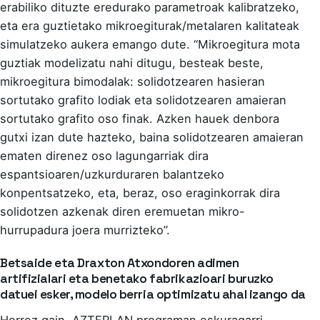
erabiliko dituzte eredurako parametroak kalibratzeko,
eta era guztietako mikroegiturak/metalaren kalitateak
simulatzeko aukera emango dute. “Mikroegitura mota
guztiak modelizatu nahi ditugu, besteak beste,
mikroegitura bimodalak: solidotzearen hasieran
sortutako grafito lodiak eta solidotzearen amaieran
sortutako grafito oso finak. Azken hauek denbora
gutxi izan dute hazteko, baina solidotzearen amaieran
ematen direnez oso lagungarriak dira
espantsioaren/uzkurduraren balantzeko
konpentsatzeko, eta, beraz, oso eraginkorrak dira
solidotzen azkenak diren eremuetan mikro-
hurrupadura joera murrizteko”.
Betsaide eta Draxton Atxondoren adimen
artifizialari eta benetako fabrikazioari buruzko
datuei esker, modelo berria optimizatu ahal izango da
Horrez gain, AZTERLAN programan eskuragarri