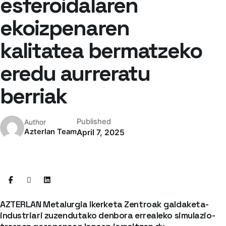
esferoidalaren
ekoizpenaren
kalitatea bermatzeko
eredu aurreratu
berriak
Published
Author
Azterlan Team
April 7, 2025
AZTERLAN Metalurgia Ikerketa Zentroak galdaketa-
industriari zuzendutako denbora errealeko simulazio-