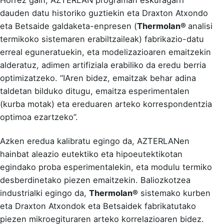
dauden datu historiko guztiekin eta Draxton Atxondo
eta Betsaide galdaketa-enpresen (
Thermolan®
analisi
termikoko sistemaren erabiltzaileak) fabrikazio-datu
erreal eguneratuekin, eta modelizazioaren emaitzekin
alderatuz, adimen artifiziala erabiliko da eredu berria
optimizatzeko. “IAren bidez, emaitzak behar adina
taldetan bilduko ditugu, emaitza esperimentalen
(kurba motak) eta ereduaren arteko korrespondentzia
optimoa ezartzeko”.
Azken eredua kalibratu egingo da, AZTERLANen
hainbat aleazio eutektiko eta hipoeutektikotan
egindako proba esperimentalekin, eta modulu termiko
desberdinetako piezen emaitzekin. Baliozkotzea
industrialki egingo da,
Thermolan®
sistemako kurben
eta Draxton Atxondok eta Betsaidek fabrikatutako
piezen mikroegituraren arteko korrelazioaren bidez.