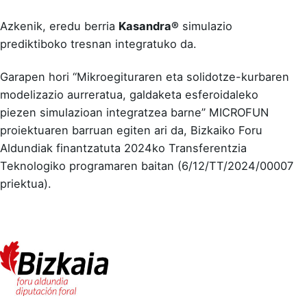
Azkenik, eredu berria
Kasandra®
simulazio
prediktiboko tresnan integratuko da.
Garapen hori “Mikroegituraren eta solidotze-kurbaren
modelizazio aurreratua, galdaketa esferoidaleko
piezen simulazioan integratzea barne” MICROFUN
proiektuaren barruan egiten ari da, Bizkaiko Foru
Aldundiak finantzatuta 2024ko Transferentzia
Teknologiko programaren baitan (6/12/TT/2024/00007
priektua).