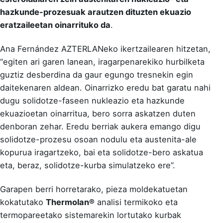
hazkunde-prozesuak arautzen dituzten ekuazio
eratzaileetan oinarrituko da
.
Ana Fernández AZTERLANeko ikertzailearen hitzetan,
“egiten ari garen lanean, iragarpenarekiko hurbilketa
guztiz desberdina da gaur egungo tresnekin egin
daitekenaren aldean. Oinarrizko eredu bat garatu nahi
dugu solidotze-faseen nukleazio eta hazkunde
ekuazioetan oinarritua, bero sorra askatzen duten
denboran zehar. Eredu berriak aukera emango digu
solidotze-prozesu osoan nodulu eta austenita-ale
kopurua iragartzeko, bai eta solidotze-bero askatua
eta, beraz, solidotze-kurba simulatzeko ere”.
Garapen berri horretarako, pieza moldekatuetan
kokatutako
Thermolan®
analisi termikoko eta
termopareetako sistemarekin lortutako kurbak