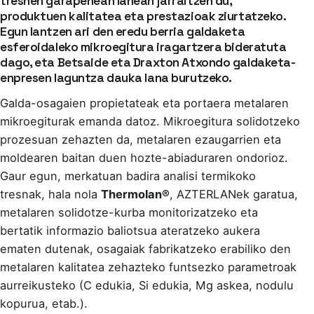
tresnen garapenean lanean jarraitzen du,
produktuen kalitatea eta prestazioak ziurtatzeko.
Egun lantzen ari den eredu berria galdaketa
esferoidaleko mikroegitura iragartzera bideratuta
dago, eta Betsaide eta Draxton Atxondo galdaketa-
enpresen laguntza dauka lana burutzeko.
Galda-osagaien propietateak eta portaera metalaren
mikroegiturak emanda datoz. Mikroegitura solidotzeko
prozesuan zehazten da, metalaren ezaugarrien eta
moldearen baitan duen hozte-abiaduraren ondorioz.
Gaur egun, merkatuan badira analisi termikoko
tresnak, hala nola
Thermolan®
, AZTERLANek garatua,
metalaren solidotze-kurba monitorizatzeko eta
bertatik informazio baliotsua ateratzeko aukera
ematen dutenak, osagaiak fabrikatzeko erabiliko den
metalaren kalitatea zehazteko funtsezko parametroak
aurreikusteko (C edukia, Si edukia, Mg askea, nodulu
kopurua, etab.).