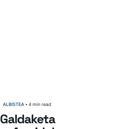
ALBISTEA
4 min read
Galdaketa