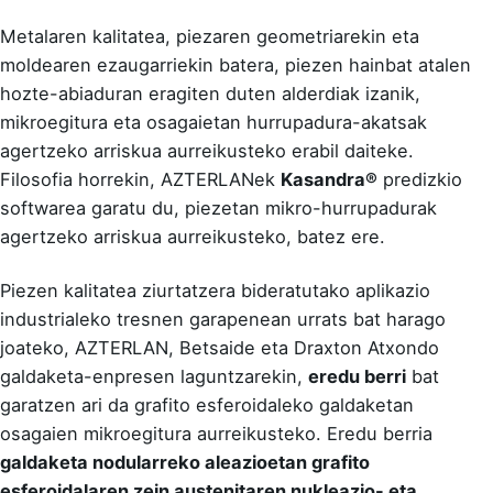
Metalaren kalitatea, piezaren geometriarekin eta
moldearen ezaugarriekin batera, piezen hainbat atalen
hozte-abiaduran eragiten duten alderdiak izanik,
mikroegitura eta osagaietan hurrupadura-akatsak
agertzeko arriskua aurreikusteko erabil daiteke.
Filosofia horrekin, AZTERLANek
Kasandra®
predizkio
softwarea garatu du, piezetan mikro-hurrupadurak
agertzeko arriskua aurreikusteko, batez ere.
Piezen kalitatea ziurtatzera bideratutako aplikazio
industrialeko tresnen garapenean urrats bat harago
joateko, AZTERLAN, Betsaide eta Draxton Atxondo
galdaketa-enpresen laguntzarekin,
eredu berri
bat
garatzen ari da grafito esferoidaleko galdaketan
osagaien mikroegitura aurreikusteko. Eredu berria
galdaketa nodularreko aleazioetan grafito
esferoidalaren zein austenitaren nukleazio- eta