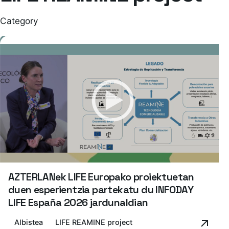
Category
AZTERLANek LIFE Europako proiektuetan
duen esperientzia partekatu du INFODAY
LIFE España 2026 jardunaldian
Albistea
LIFE REAMINE project