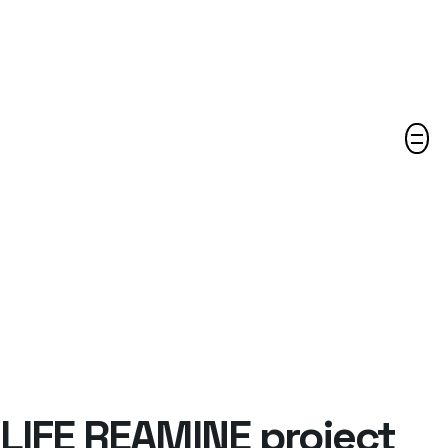
Harremanetarako
LIFE REAMINE project