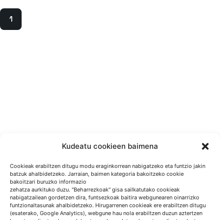
1
Kudeatu cookieen baimena
Cookieak erabiltzen ditugu modu eraginkorrean nabigatzeko eta funtzio jakin
batzuk ahalbidetzeko. Jarraian, baimen kategoria bakoitzeko cookie
bakoitzari buruzko informazio
zehatza aurkituko duzu. "Beharrezkoak" gisa sailkatutako cookieak
nabigatzailean gordetzen dira, funtsezkoak baitira webgunearen oinarrizko
funtzionaltasunak ahalbidetzeko. Hirugarrenen cookieak ere erabiltzen ditugu
(esaterako, Google Analytics), webgune hau nola erabiltzen duzun aztertzen