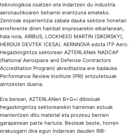
teknologikoa osatzen eta indartzen du industria
aeronautikoaren beharrei erantzuna emateko.
Zentroak esperientzia zabala dauka sektore honetan
erreferente diren hainbat enpresarekin elkarlanean,
hala nola, AIRBUS, LOCKHEED MARTIN (SIKORSKY),
HEROUX DEVTEK (CESA), AERNNOVA edota ITP Aero.
Hegazkingintza sektorean AZTERLANek
NADCAP
(National Aerospace and Defense Contractors
Accreditation Program)
akreditazioa ere badauka
Performance Review Institute (PRI) entzutetsuak
aintzesten duena.
Era berean, AZTERLANen B+G+i dibisioak
hegazkingintza sektorearekin harreman estuak
mantentzen ditu material eta prozesu berrien
garapenean parte hartuta. Besteak beste, horren
erakusgarri dira egun indarrean dauden
RIB-