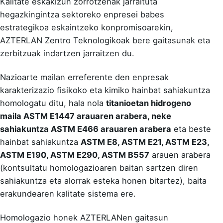
Kalitate eskakizun zorrotzenak jarraituta
hegazkingintza sektoreko enpresei babes
estrategikoa eskaintzeko konpromisoarekin,
AZTERLAN Zentro Teknologikoak bere gaitasunak eta
zerbitzuak indartzen jarraitzen du.
Nazioarte mailan erreferente den enpresak
karakterizazio fisikoko eta kimiko hainbat sahiakuntza
homologatu ditu, hala nola
titanioetan hidrogeno
maila ASTM E1447 arauaren arabera, neke
sahiakuntza ASTM E466 arauaren arabera
eta beste
hainbat sahiakuntza
ASTM E8, ASTM E21, ASTM E23,
ASTM E190, ASTM E290, ASTM B557
arauen arabera
(
kontsultatu homologazioaren baitan sartzen diren
sahiakuntza eta alorrak esteka honen bitartez
), baita
erakundearen kalitate sistema ere.
Homologazio honek AZTERLANen gaitasun