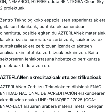
ON
,
NEMARCO
,
H2FREE
edota
REINTEGRA
Clean Sky
2 proiektuak.
Zentro Teknologikoko espezialisten esperientziak eta
gaitasun teknikoak, puntako ekipamenduan
oinarrituta, posible egiten du AZTERLANek materialek
karakterizazio aurreratuko zerbitzuak, saiakuntza ez
suntsitzaileak eta zerbitzuan izandako akatsen
analisiarekin lotutako zerbitzuak eskaintzea. Baita
sektorearen lehiakortasuna hobetzeko berrikuntza
proiektuak bideratzea ere.
AZTERLANen akreditazioak eta zertifikazioak
AZTERLANen Zerbitzu Teknolokoen dibisioak ENAC
ENTIDAD NACIONAL DE ACREDITACIÓN erakundearen
akreditazioa dauka UNE-EN ISO/IEC 17025 (CGA-
ENAC-LEC) arauaren arabera material metalikoengan