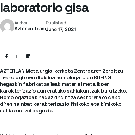
laboratorio gisa
Published
Author
Azterlan Team
June 17, 2021
AZTERLAN Metalurgia Ikerketa Zentroaren Zerbitzu
Teknologikoen dibisioa homologatu du BOEING
hegazkin fabrikatzaileak material metalikoen
karakterizazio aurreratuko sahiakuntzak burutzeko.
Homologazioak hegazkingintza sektorerako gako
diren hainbat karakterizazio fisikoko eta kimikoko
sahiakuntzei dagokie.