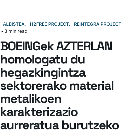
ALBISTEA
H2FREE PROJECT
REINTEGRA PROJECT
3 min read
BOEINGek AZTERLAN
homologatu du
hegazkingintza
sektorerako material
metalikoen
karakterizazio
aurreratua burutzeko