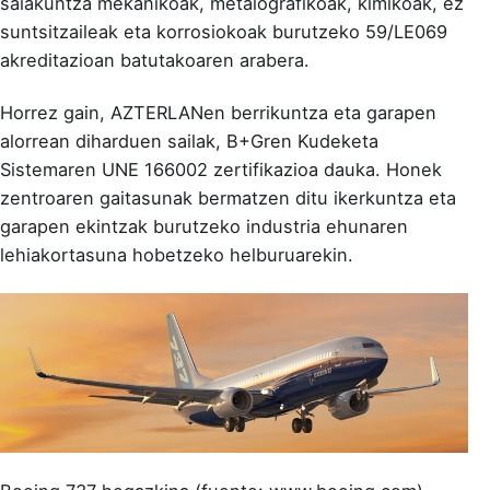
saiakuntza mekanikoak, metalografikoak, kimikoak, ez
suntsitzaileak eta korrosiokoak burutzeko 59/LE069
akreditazioan batutakoaren arabera.
Horrez gain, AZTERLANen berrikuntza eta garapen
alorrean diharduen sailak, B+Gren Kudeketa
Sistemaren UNE 166002 zertifikazioa dauka. Honek
zentroaren gaitasunak bermatzen ditu ikerkuntza eta
garapen ekintzak burutzeko industria ehunaren
lehiakortasuna hobetzeko helburuarekin.