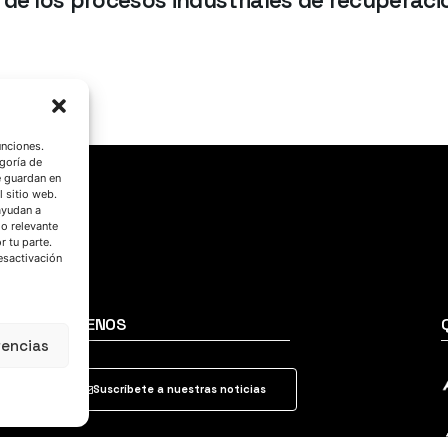
 de los procesos industriales de recuperaci
unciones.
goría de
e guardan en
l sitio web.
ayudan a
do relevante
 tu parte.
esactivación
SÍGUENOS
rencias
Suscríbete a nuestras noticias