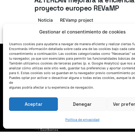
AZTERLAN mejorará la eficiencia
proyecto europeo REVaMP
Noticia
REVamp project
Gestionar el consentimiento de cookies
1
Usamos cookies para ayudarte a navegar de manera eficiente y realizar ciertas f
Encontrarás información detallada sobre cada una de las cookies bajo cada cate
consentimiento a continuación. Las cookies categorizadas como “Necesarias” s
tu navegador, ya que son esenciales para permitir las funcionalidades básicas de
También utilizamos cookies de terceras partes (p. e. Google Analytics) que nos 
analizar cómo utilizas este sitio web, guardar tus preferencias y aportar conteni
para ti. Estas cookies solo se guardan en tu navegador previo consentimiento por
Puedes optar por activar o desactivar alguna o todas estas cookies, aunque la d
de
algunas podría afectar a tu experiencia de navegación.
HABLEMOS
Aceptar
Denegar
Ver prefe
(+34) 946 215 470
Política de privacidad
Cómo llegar a AZTERLAN
Escríbenos