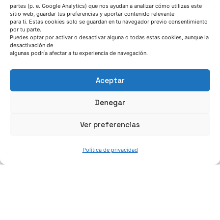
partes (p. e. Google Analytics) que nos ayudan a analizar cómo utilizas este
sitio web, guardar tus preferencias y aportar contenido relevante
julio 6, 2026
para ti. Estas cookies solo se guardan en tu navegador previo consentimiento
por tu parte.
Horario de servicio de AZTERLAN durante el
Puedes optar por activar o desactivar alguna o todas estas cookies, aunque la
verano de 2026
desactivación de
algunas podría afectar a tu experiencia de navegación.
Noticia
Aceptar
Read More
Azterlan Team
Denegar
junio 30, 2026
Ver preferencias
CAESAR demuestra que las chatarras de
acero de baja calidad pueden convertirse
Política de privacidad
en una materia prima estratégica para la
siderurgia europea
CAESAR project
Noticia
Read More