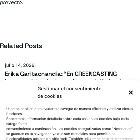
proyecto.
Related Posts
Azterlan Team
julio 14, 2026
Erika Garitaonandia: “En GREENCASTING
hemos evidenciado que la transición hacia
sistemas aglomerantes inorgánicos en
Gestionar el consentimiento
de cookies
fundición de hierro es viable a partir de un
robusto análisis de cada proceso”
Usamos cookies para ayudarte a navegar de manera eficiente y realizar ciertas
funciones.
Entrevista
GreenCasting project
Noticia
Encontrarás información detallada sobre cada una de las cookies bajo cada
categoría de
consentimiento a continuación. Las cookies categorizadas como “Necesarias”
Read More
Azterlan Team
se guardan en tu navegador, ya que son esenciales para permitir las
funcionalidades básicas del sitio web. También utilizamos cookies de terceras