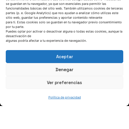
se guardan en tu navegador, ya que son esenciales para permitir las
funcionalidades básicas del sitio web. También utilizamos cookies de terceras
partes (p. e. Google Analytics) que nos ayudan a analizar cómo utilizas este
sitio web, guardar tus preferencias y aportar contenido relevante
para ti. Estas cookies solo se guardan en tu navegador previo consentimiento
por tu parte.
HABLEMOS
Puedes optar por activar o desactivar alguna o todas estas cookies, aunque la
desactivación de
algunas podría afectar a tu experiencia de navegación.
(+34) 946 215 470
Cómo llegar a AZTERLAN
Aceptar
Escríbenos
Denegar
Ver preferencias
Política de privacidad
SÍGUENOS
Suscríbete a nuestras noticias