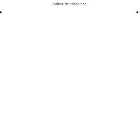
SÍGUENOS
Política de privacidad
Suscríbete a nuestras noticias
QUIÉNES SOMOS