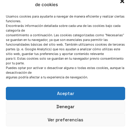
de cookies
Usamos cookies para ayudarte a navegar de manera eficiente y realizar ciertas
funciones.
Encontrarás información detallada sobre cada una de las cookies bajo cada
categoría de
consentimiento a continuación. Las cookies categorizadas como “Necesarias”
se guardan en tu navegador, ya que son esenciales para permitir las
funcionalidades básicas del sitio web. También utilizamos cookies de terceras
partes (p. e. Google Analytics) que nos ayudan a analizar cómo utilizas este
sitio web, guardar tus preferencias y aportar contenido relevante
HABLEMOS
para ti. Estas cookies solo se guardan en tu navegador previo consentimiento
por tu parte.
Puedes optar por activar o desactivar alguna o todas estas cookies, aunque la
desactivación de
(+34) 946 215 470
algunas podría afectar a tu experiencia de navegación.
Cómo llegar a AZTERLAN
Escríbenos
Aceptar
Denegar
Ver preferencias