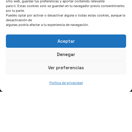
sitio web, guardar tus preferencias y aportar contenido relevante
para ti. Estas cookies solo se guardan en tu navegador previo consentimiento
por tu parte.
HABLEMOS
Puedes optar por activar o desactivar alguna o todas estas cookies, aunque la
desactivación de
algunas podría afectar a tu experiencia de navegación.
(+34) 946 215 470
Cómo llegar a AZTERLAN
Aceptar
Escríbenos
Denegar
Ver preferencias
Política de privacidad
SÍGUENOS
Suscríbete a nuestras noticias