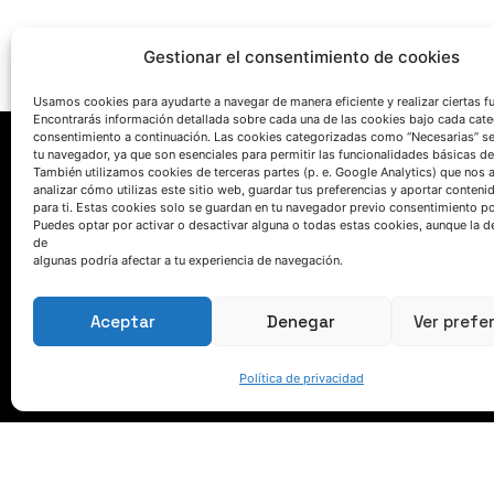
Gestionar el consentimiento de cookies
Usamos cookies para ayudarte a navegar de manera eficiente y realizar ciertas f
Encontrarás información detallada sobre cada una de las cookies bajo cada cate
consentimiento a continuación. Las cookies categorizadas como “Necesarias” s
tu navegador, ya que son esenciales para permitir las funcionalidades básicas de
También utilizamos cookies de terceras partes (p. e. Google Analytics) que nos 
analizar cómo utilizas este sitio web, guardar tus preferencias y aportar conteni
para ti. Estas cookies solo se guardan en tu navegador previo consentimiento por
Puedes optar por activar o desactivar alguna o todas estas cookies, aunque la d
de
algunas podría afectar a tu experiencia de navegación.
HABLEMOS
Aceptar
Denegar
Ver prefe
(+34) 946 215 470
Cómo llegar a AZTERLAN
Política de privacidad
Escríbenos