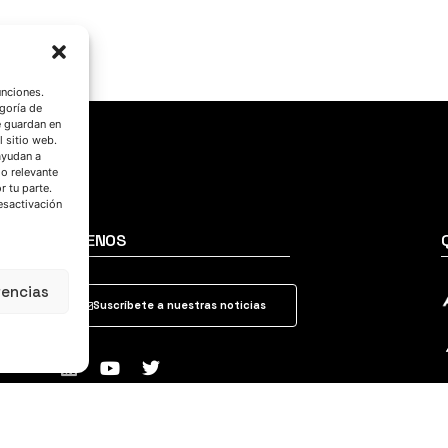
unciones.
goría de
e guardan en
l sitio web.
ayudan a
do relevante
 tu parte.
esactivación
SÍGUENOS
rencias
Suscríbete a nuestras noticias