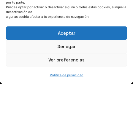
por tu parte.
Puedes optar por activar o desactivar alguna o todas estas cookies, aunque la
HABLEMOS
desactivación de
algunas podría afectar a tu experiencia de navegación.
(+34) 946 215 470
Aceptar
Cómo llegar a AZTERLAN
Escríbenos
Denegar
Ver preferencias
Política de privacidad
SÍGUENOS
Suscríbete a nuestras noticias