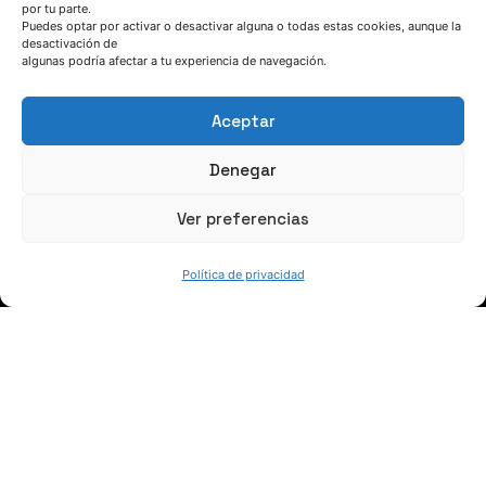
por tu parte.
Puedes optar por activar o desactivar alguna o todas estas cookies, aunque la
HABLEMOS
desactivación de
algunas podría afectar a tu experiencia de navegación.
(+34) 946 215 470
Aceptar
Cómo llegar a AZTERLAN
Escríbenos
Denegar
Ver preferencias
Política de privacidad
SÍGUENOS
Suscríbete a nuestras noticias