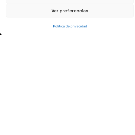
Ver preferencias
Política de privacidad
HABLEMOS
(+34) 946 215 470
Cómo llegar a AZTERLAN
Escríbenos