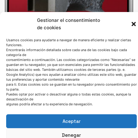
Gestionar el consentimiento
de cookies
Efecto del tratamiento térmico post
soldeo sobre la tenacidad a fractura de
Usamos cookies para ayudarte a navegar de manera eficiente y realizar ciertas
una unión soldada
funciones.
Encontrarás información detallada sobre cada una de las cookies bajo cada
categoría de
La serie de normas UNE-EN ISO 9000 clasifican los
consentimiento a continuación. Las cookies categorizadas como “Necesarias” se
procesos de soldeo como procesos especiales,
guardan en tu navegador, ya que son esenciales para permitir las funcionalidades
básicas del sitio web. También utilizamos cookies de terceras partes (p. e.
Google Analytics) que nos ayudan a analizar cómo utilizas este sitio web, guardar
tus preferencias y aportar contenido relevante
LEER MÁS
para ti. Estas cookies solo se guardan en tu navegador previo consentimiento por
tu parte.
Puedes optar por activar o desactivar alguna o todas estas cookies, aunque la
desactivación de
algunas podría afectar a tu experiencia de navegación.
Aceptar
Denegar