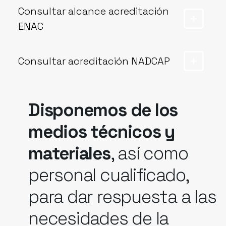
Consultar alcance acreditación
ENAC
Consultar alcance ENAC (Certificado n°
Consultar acreditación NADCAP
59/LE069) >>
Consultar alcance acreditación Nadcap >>
Disponemos de los
medios técnicos y
materiales
, así como
personal cualificado,
para dar respuesta a las
necesidades de la