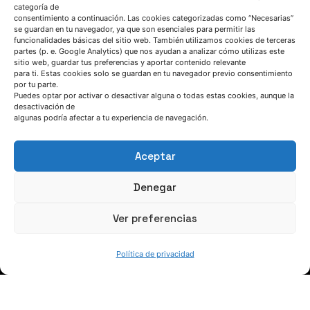
categoría de
consentimiento a continuación. Las cookies categorizadas como “Necesarias”
se guardan en tu navegador, ya que son esenciales para permitir las
funcionalidades básicas del sitio web. También utilizamos cookies de terceras
partes (p. e. Google Analytics) que nos ayudan a analizar cómo utilizas este
sitio web, guardar tus preferencias y aportar contenido relevante
para ti. Estas cookies solo se guardan en tu navegador previo consentimiento
HABLEMOS
por tu parte.
Puedes optar por activar o desactivar alguna o todas estas cookies, aunque la
desactivación de
algunas podría afectar a tu experiencia de navegación.
(+34) 946 215 470
Cómo llegar a AZTERLAN
Aceptar
Escríbenos
Denegar
Ver preferencias
Política de privacidad
SÍGUENOS
Suscríbete a nuestras noticias