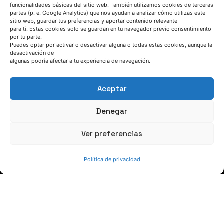
funcionalidades básicas del sitio web. También utilizamos cookies de terceras
partes (p. e. Google Analytics) que nos ayudan a analizar cómo utilizas este
sitio web, guardar tus preferencias y aportar contenido relevante
para ti. Estas cookies solo se guardan en tu navegador previo consentimiento
por tu parte.
HABLEMOS
Puedes optar por activar o desactivar alguna o todas estas cookies, aunque la
desactivación de
algunas podría afectar a tu experiencia de navegación.
(+34) 946 215 470
Cómo llegar a AZTERLAN
Aceptar
Escríbenos
Denegar
Ver preferencias
Política de privacidad
SÍGUENOS
Suscríbete a nuestras noticias