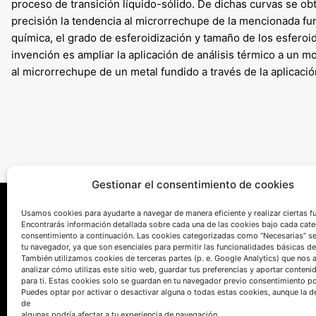
proceso de transición líquido-sólido. De dichas curvas se o
precisión la tendencia al microrrechupe de la mencionada fu
química, el grado de esferoidización y tamaño de los esferoide
invención es ampliar la aplicación de análisis térmico a un
al microrrechupe de un metal fundido a través de la aplicaci
Gestionar el consentimiento de cookies
Usamos cookies para ayudarte a navegar de manera eficiente y realizar ciertas f
Encontrarás información detallada sobre cada una de las cookies bajo cada cate
consentimiento a continuación. Las cookies categorizadas como “Necesarias” s
tu navegador, ya que son esenciales para permitir las funcionalidades básicas de
También utilizamos cookies de terceras partes (p. e. Google Analytics) que nos 
analizar cómo utilizas este sitio web, guardar tus preferencias y aportar conteni
para ti. Estas cookies solo se guardan en tu navegador previo consentimiento por
HABLEMOS
Puedes optar por activar o desactivar alguna o todas estas cookies, aunque la d
de
algunas podría afectar a tu experiencia de navegación.