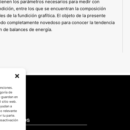
btienen los parámetros necesarios para medir con
ndición, entre los que se encuentran la composición
s de la fundición grafítica. El objeto de la presente
 modo completamente novedoso para conocer la tendencia
ón de balances de energía.
unciones.
goría de
e guardan en
l sitio web.
ayudan a
do relevante
 tu parte.
SÍGUENOS
esactivación