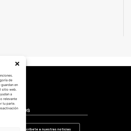
unciones.
goría de
e guardan en
l sitio web.
ayudan a
do relevante
 tu parte.
esactivación
SÍGUENOS
Suscríbete a nuestras noticias