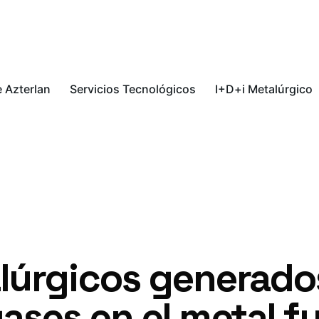
 Azterlan
Servicios Tecnológicos
I+D+i Metalúrgico
lúrgicos generados
ases en el metal f