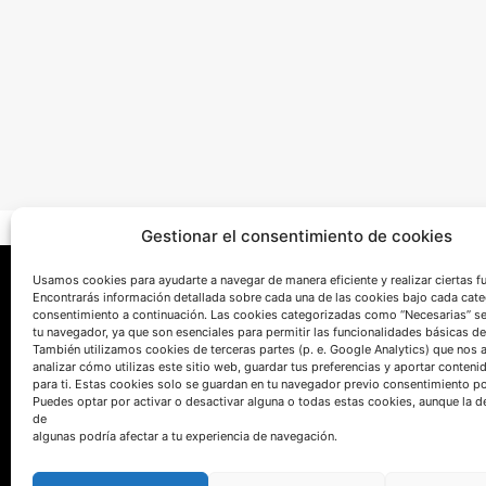
Gestionar el consentimiento de cookies
Usamos cookies para ayudarte a navegar de manera eficiente y realizar ciertas f
Encontrarás información detallada sobre cada una de las cookies bajo cada cate
consentimiento a continuación. Las cookies categorizadas como “Necesarias” s
tu navegador, ya que son esenciales para permitir las funcionalidades básicas de
También utilizamos cookies de terceras partes (p. e. Google Analytics) que nos 
analizar cómo utilizas este sitio web, guardar tus preferencias y aportar conteni
para ti. Estas cookies solo se guardan en tu navegador previo consentimiento por
Puedes optar por activar o desactivar alguna o todas estas cookies, aunque la d
HABLEMOS
de
algunas podría afectar a tu experiencia de navegación.
(+34) 946 215 470