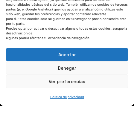
Workshop: “Nuevas oportunidades de
funcionalidades básicas del sitio web. También utilizamos cookies de terceras
partes (p. e. Google Analytics) que nos ayudan a analizar cómo utilizas este
digitalización, sensorización y desarrollo de
sitio web, guardar tus preferencias y aportar contenido relevante
materiales en entornos hostiles”
para ti. Estas cookies solo se guardan en tu navegador previo consentimiento
por tu parte.
Puedes optar por activar o desactivar alguna o todas estas cookies, aunque la
Agenda
HIPERMAT project
INEVITABLE project
desactivación de
algunas podría afectar a tu experiencia de navegación.
NEMARCO project
Noticia
Aceptar
1
2
Denegar
Ver preferencias
Política de privacidad
HABLEMOS