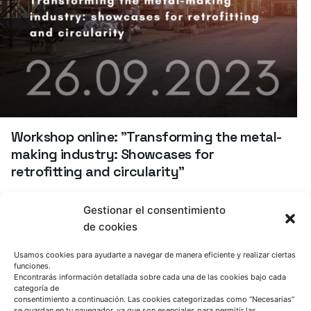
Workshop online: "Transforming the metal-
making industry: Showcases for
retrofitting and circularity"
Agenda
REVamp project
Gestionar el consentimiento
de cookies
Evento de diseminación de resultados del
proyecto REVaMP
Usamos cookies para ayudarte a navegar de manera eficiente y realizar ciertas
funciones.
Encontrarás información detallada sobre cada una de las cookies bajo cada
Agenda
REVamp project
categoría de
consentimiento a continuación. Las cookies categorizadas como “Necesarias”
se guardan en tu navegador, ya que son esenciales para permitir las