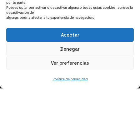
por tu parte.
Puedes optar por activar o desactivar alguna o todas estas cookies, aunque la
HABLEMOS
desactivación de
algunas podría afectar a tu experiencia de navegación.
(+34) 946 215 470
Aceptar
Cómo llegar a AZTERLAN
Escríbenos
Denegar
Ver preferencias
Política de privacidad
SÍGUENOS
Suscríbete a nuestras noticias