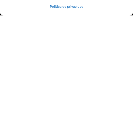
SÍGUENOS
Política de privacidad
Suscríbete a nuestras noticias
QUIÉNES SOMOS