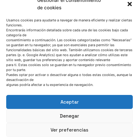
Gestionar el consentimiento
de cookies
Usamos cookies para ayudarte a navegar de manera eficiente y realizar ciertas
funciones.
Encontrarás información detallada sobre cada una de las cookies bajo cada
categoría de
consentimiento a continuación. Las cookies categorizadas como “Necesarias”
se guardan en tu navegador, ya que son esenciales para permitir las
funcionalidades básicas del sitio web. También utilizamos cookies de terceras
partes (p. e. Google Analytics) que nos ayudan a analizar cómo utilizas este
sitio web, guardar tus preferencias y aportar contenido relevante
HABLEMOS
para ti. Estas cookies solo se guardan en tu navegador previo consentimiento
por tu parte.
Puedes optar por activar o desactivar alguna o todas estas cookies, aunque la
desactivación de
(+34) 946 215 470
algunas podría afectar a tu experiencia de navegación.
Cómo llegar a AZTERLAN
Escríbenos
Aceptar
Denegar
Ver preferencias